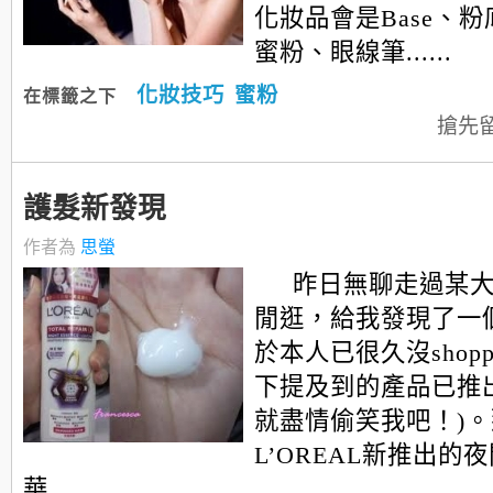
化妝品會是Base、
蜜粉、眼線筆......
化妝技巧
蜜粉
在標籤之下
搶先
護髮新發現
作者為
思螢
昨日無聊走過某
閒逛，給我發現了一個
於本人已很久沒shopp
下提及到的產品已推
就盡情偷笑我吧！)
L’OREAL新推出的
華......