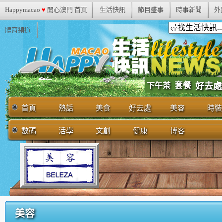
Happymacao
♥
開心澳門 首頁
生活快訊
節目盛事
時事新聞
外
體育頻道
套餐
下午茶
好去處
首頁
熱話
美食
好去處
美容
時裝
數碼
活學
文創
健康
博客
美容