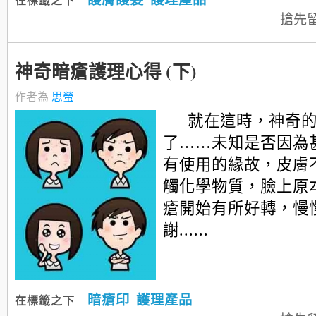
在標籤之下
搶先
神奇暗瘡護理心得 (下)
作者為
思螢
就在這時，神奇
了……未知是否因為
有使用的緣故，皮膚
觸化學物質，臉上原
瘡開始有所好轉，慢
謝......
暗瘡印
護理產品
在標籤之下