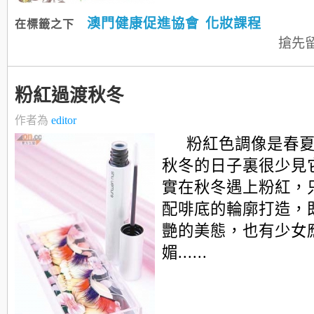
澳門健康促進協會
化妝課程
在標籤之下
搶先
粉紅過渡秋冬
作者為
editor
粉紅色調像是春
秋冬的日子裏很少見
實在秋冬遇上粉紅，
配啡底的輪廓打造，
艷的美態，也有少女
媚......