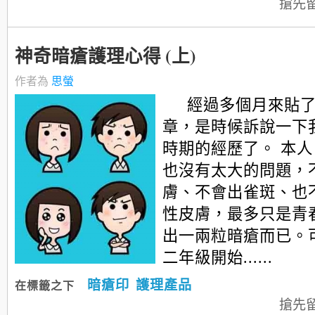
搶先
神奇暗瘡護理心得 (上)
作者為
思螢
經過多個月來貼
章，是時候訴說一下
時期的經歷了。 本
也沒有太大的問題，
膚、不會出雀斑、也
性皮膚，最多只是青
出一兩粒暗瘡而已。
二年級開始......
暗瘡印
護理產品
在標籤之下
搶先