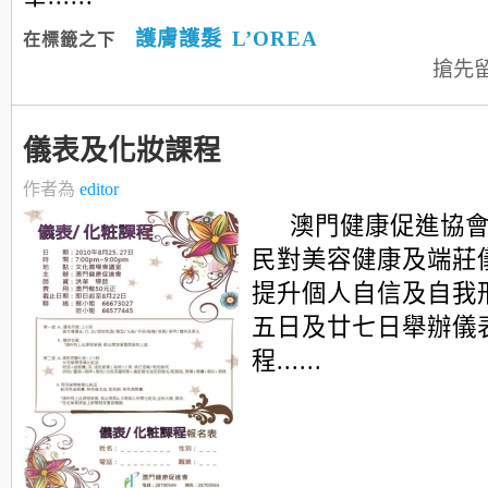
護膚護髮
L’OREA
在標籤之下
搶先
儀表及化妝課程
作者為
editor
澳門健康促進協
民對美容健康及端莊
提升個人自信及自我
五日及廿七日舉辦儀
程......