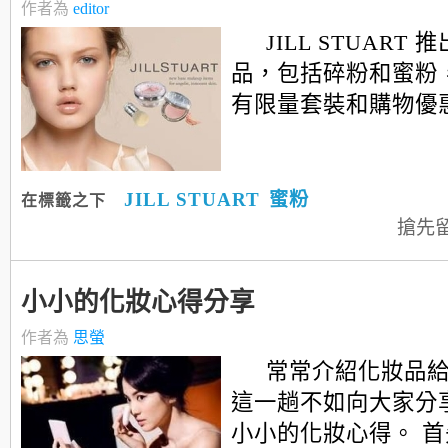
作者為
editor
JILL STUART
品，包括碎粉和蜜粉
有限量套裝和購物優惠..
JILL STUART
蜜粉
在標籤之下
搶先
小小的化妝心得分享
作者為
思螢
常常介紹化妝品
這一趟不如向大家分
小小的化妝心得。 