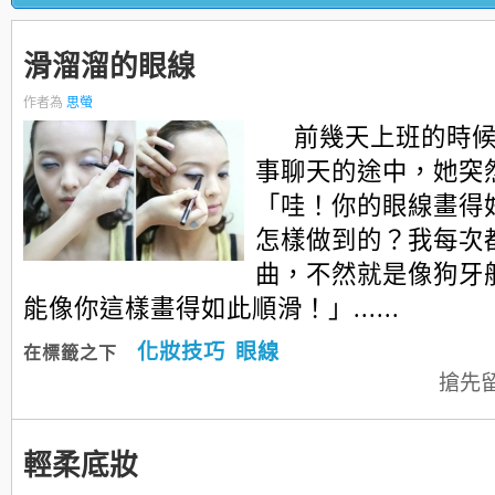
滑溜溜的眼線
作者為
思螢
前幾天上班的時
事聊天的途中，她突
「哇！你的眼線畫得
怎樣做到的？我每次
曲，不然就是像狗牙
能像你這樣畫得如此順滑！」......
化妝技巧
眼線
在標籤之下
搶先
輕柔底妝