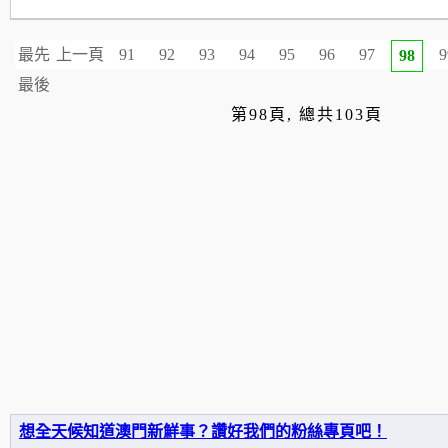
最先
上一頁
91
92
93
94
95
96
97
9
98
最後
第98頁, 總共103頁
想全天候知道澳門新鮮事？讚好我們的粉絲專頁吧！