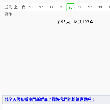
最先
上一頁
91
92
93
94
96
97
98
9
95
最後
第95頁, 總共103頁
想全天候知道澳門新鮮事？讚好我們的粉絲專頁吧！