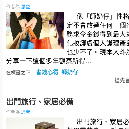
作者為
思螢
像「師奶仔」性
定不會放過任何一個
務求令金錢得到最大
化妝護膚個人護理產
也少不了。現本人斗
分享一下這個多年觀察所得...
省錢心得
師奶仔
在標籤之下
搶先
出門旅行、家居必備
作者為
思螢
出門旅行、家居必