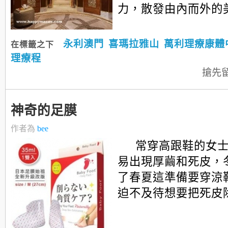
力，散發由內而外的美..
永利澳門
喜瑪拉雅山
萬利理療康體
在標籤之下
理療程
搶先
神奇的足膜
作者為
bee
常穿高跟鞋的女
易出現厚繭和死皮，
了春夏這準備要穿涼
迫不及待想要把死皮除去.