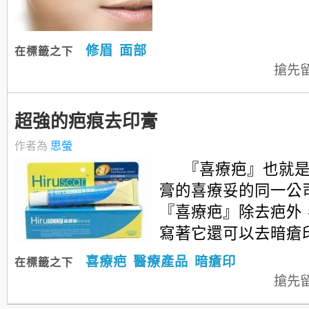
修眉
面部
在標籤之下
搶先
超強的疤痕去印膏
作者為
思螢
『喜療疤』也就
膏的喜療妥的同一公
『喜療疤』除去疤外
寫著它還可以去暗瘡印..
喜療疤
醫療產品
暗瘡印
在標籤之下
搶先