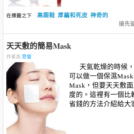
高跟鞋
厚繭和死皮
神奇的
在標籤之下
搶先
天天敷的簡易Mask
作者為
思螢
天氣乾燥的時候
可以做一個保濕Mas
Mask，但要天天敷
度的。這裡有一個比
省錢的方法介紹給大家..