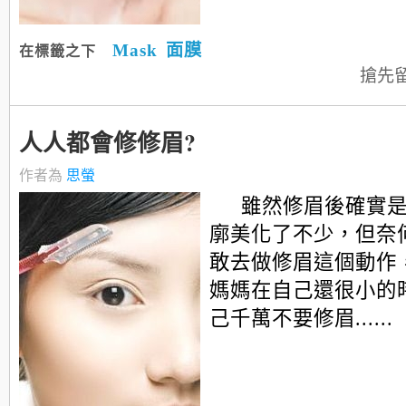
Mask
面膜
在標籤之下
搶先
人人都會修修眉?
作者為
思螢
雖然修眉後確實
廓美化了不少，但奈
敢去做修眉這個動作
媽媽在自己還很小的
己千萬不要修眉......