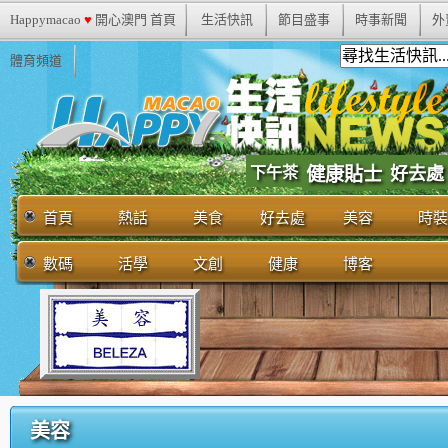
Happymacao
♥
開心澳門 首頁
生活快訊
節目盛事
時事新聞
外
體育頻道
下午茶
健康貼士
好去處
首頁
熱話
美食
好去處
美容
時裝
數碼
活學
文創
健康
博客
美容