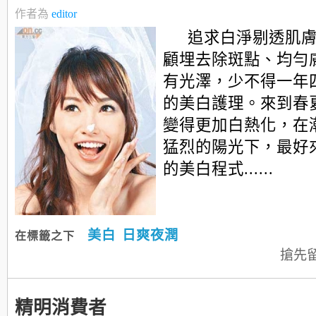
作者為
editor
追求白淨剔透肌
顧埋去除斑點、均勻
有光澤，少不得一年
的美白護理。來到春
變得更加白熱化，在
猛烈的陽光下，最好
的美白程式......
美白
日爽夜潤
在標籤之下
搶先
精明消費者