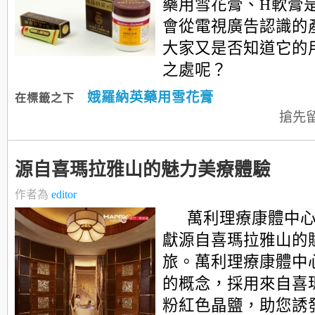
藥用雪花膏、H軟膏
會從電視廣告認識的
大家又是否知道它的
之處呢？
娥羅納英藥用雪花膏
在標籤之下
搶先
源自喜瑪拉雅山的魅力美療體驗
作者為
editor
萬利理療康體中
獻源自喜瑪拉雅山的
旅。萬利理療康體中
的概念，採用來自喜
粉紅色晶鹽，助您誘