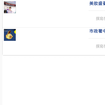
美妝盛薈
撰寫在
市政署中
撰寫在