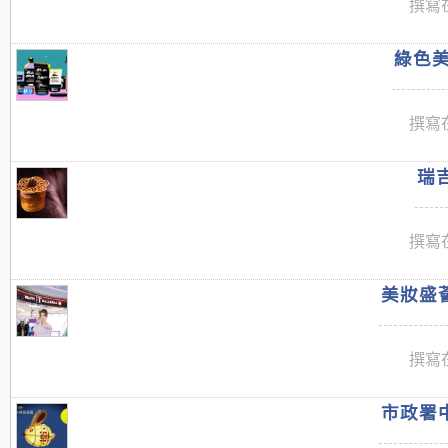
撰寫在
綠色美
撰寫在
瑞吉
撰寫在
美妝盛薈
撰寫在
市政署中