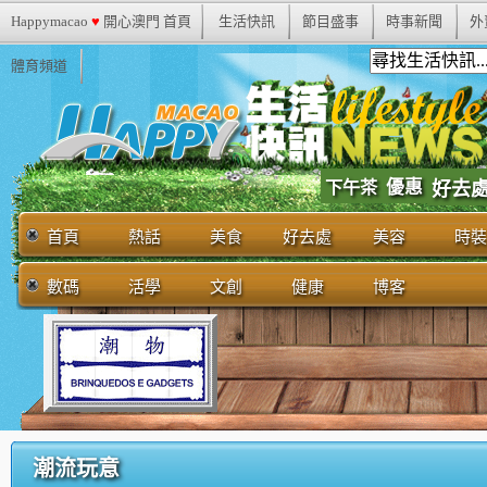
Happymacao
♥
開心澳門 首頁
生活快訊
節目盛事
時事新聞
外
體育頻道
優惠
下午茶
好去
首頁
熱話
美食
好去處
美容
時裝
數碼
活學
文創
健康
博客
潮流玩意