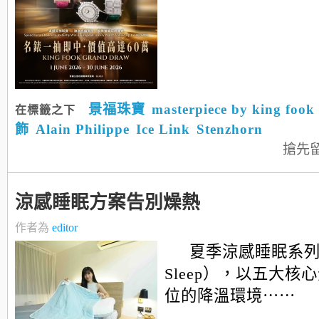
景福珠寶
masterpiece by king fook
在標籤之下
飾
Alain Philippe
Ice Link
Stenzhorn
搶先
涼感睡眠方案告別燥熱
作者為
editor
夏季涼感睡眠系列（C
Sleep），以五大核
位的降溫環境⋯⋯