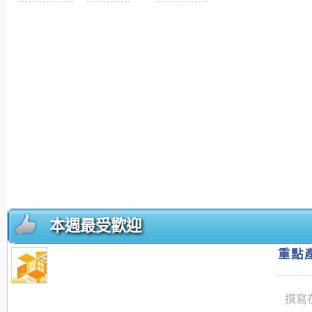
本週最受歡迎
重點產
撰寫在