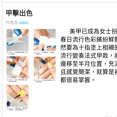
甲擊出色
作者為
editor
美甲已成為女士
春日流行色彩繽紛鮮
然要為十指塗上相襯
流行變奏法式甲款，
邊移至半月位置，充
且感覺簡潔，就算是
都很易掌握。