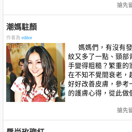
搶先
潮媽駐顏
作者為
editor
媽媽們，有沒有
紋又多了一點、頸部
手變得粗糙？繁重的
在不知不覺間衰老，
好好改善皮膚，參考
的護膚心得，從此做
搶先