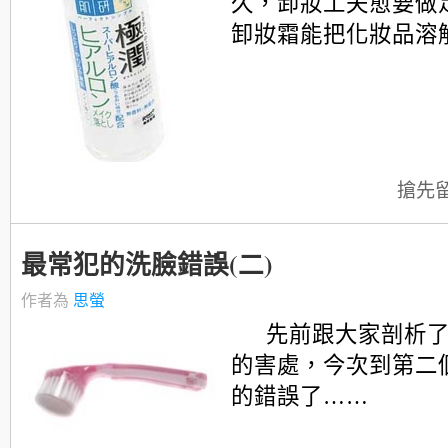
久，卸妝工夫愈要做
卸妝霜能把化妝品溶解
搶先
最常犯的洗臉錯誤(二)
作者為
思螢
先前跟大家剖析
的害處，今次到第二
的錯誤了……