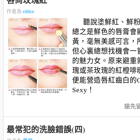
唇尚玫瑰紅
作者為
editor
聽說塗鮮紅、鮮
總之是鮮色的唇膏會
黃，毫無美感可言，
但心裏總想找機會一
的魅力女。原來避重
瑰或茶玫瑰的紅橙啡
便能營造唇紅齒白的Gl
Sexy！
搶先
最常犯的洗臉錯誤(四)