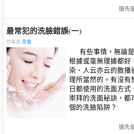
搶先
最常犯的洗臉錯誤(一)
作者為
思螢
有些事情，無論
根據或毫無理據都好
染、人云亦云的散播
理所當然的。有沒有
日都使用的洗面方式
崇拜的洗面秘訣，都
個的洗臉陷阱？
搶先