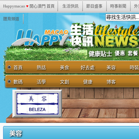
Happymacao
♥
開心澳門 首頁
生活快訊
節目盛事
時事新聞
外
體育頻道
優惠
套餐
健康貼士
首頁
熱話
美食
好去處
美容
時裝
數碼
活學
文創
健康
博客
美容