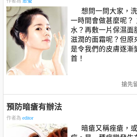
作者為
思螢
想問一問大家，
一時間會做甚麼呢？
水？再敷一片保濕面
滋潤的面霜呢？但原
是令我們的皮膚逐漸
首！
搶先
預防暗瘡有辦法
作者為
editor
暗瘡又稱痤瘡，