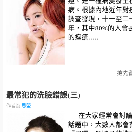
痘。是一種病變發生
病。根據內地近年對
調查發現，十一至二
年，其中80%的人會
的痤瘡.....
搶先
最常犯的洗臉錯誤(三)
作者為
思螢
在大家經常會討
話題中，大數人都會