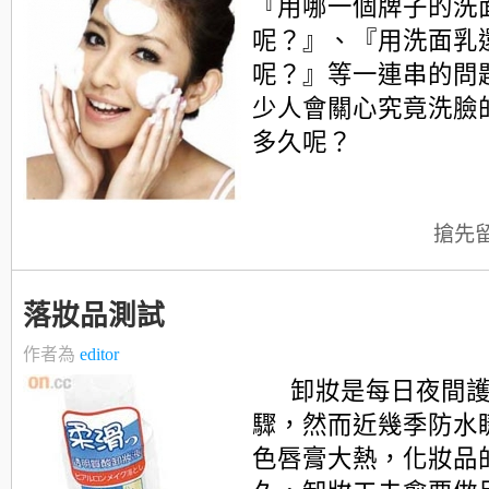
『用哪一個牌子的洗
呢？』、『用洗面乳
呢？』等一連串的問
少人會關心究竟洗臉
多久呢？
搶先
落妝品測試
作者為
editor
卸妝是每日夜間
驟，然而近幾季防水
色唇膏大熱，化妝品