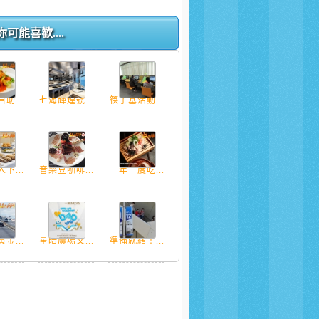
你可能喜歡....
助...
七海輝煌號...
筷子基活動...
下...
音樂豆咖啡...
一年一度吃...
金...
星皓廣場父...
準備就緒！...