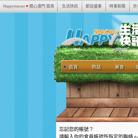
Happymacao
♥
開心澳門 首頁
生活快訊
節目盛事
時事新聞
外
首頁
熱話
美食
忘記您的帳號？
請輸入你的會員帳號所指定的聯絡 e-ma