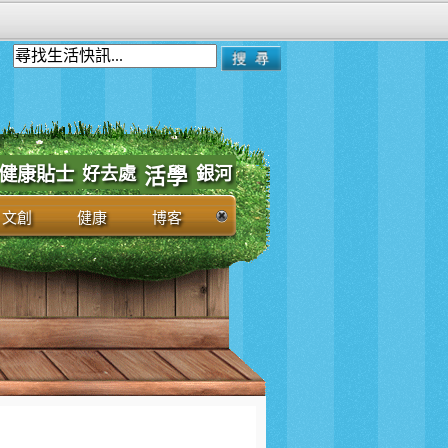
健康貼士
好去處
銀河
活學
文創
健康
博客