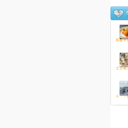
和庭半自
土生葡人
十．一黃