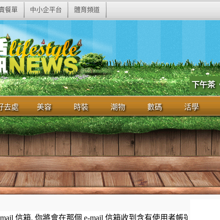
賣餐單
中小企平台
體育頻道
下午茶
好去處
美容
時裝
潮物
數碼
活學
il 信箱. 你將會在那個 e-mail 信箱收到含有使用者帳號