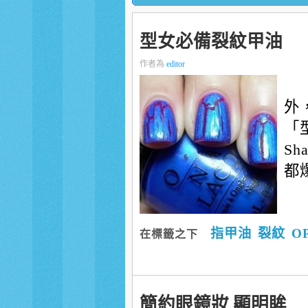
型女必備裂紋甲油
作者為
editor
外
「
S
都爆
指甲油
裂紋
OP
在標籤之下
簡約眼鏡妝 顯明眸