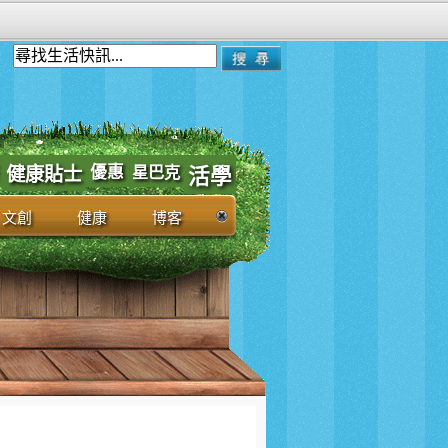
優惠
健康貼士
星巴克
活學
文創
健康
博客