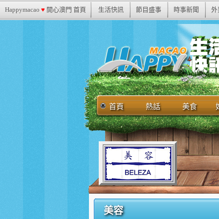
Happymacao
♥
開心澳門 首頁
生活快訊
節目盛事
時事新聞
外
首頁
熱話
美食
美容