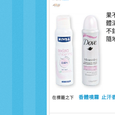
果
體
不
隨
香體噴霧
止汗
在標籤之下