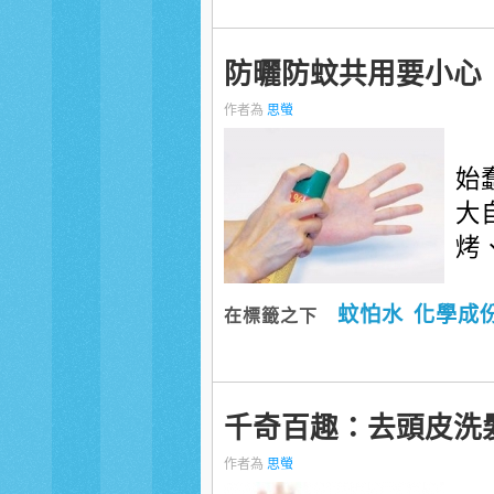
防曬防蚊共用要小心
作者為
思螢
始
大
烤、
蚊怕水
化學成
在標籤之下
千奇百趣：去頭皮洗
作者為
思螢