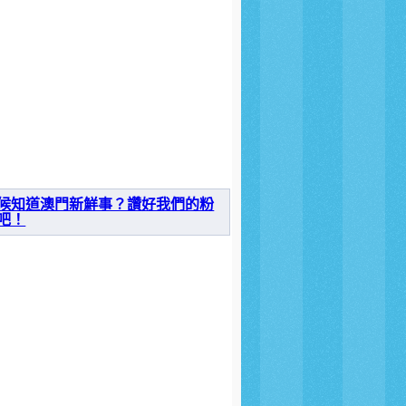
候知道澳門新鮮事？讚好我們的粉
吧！