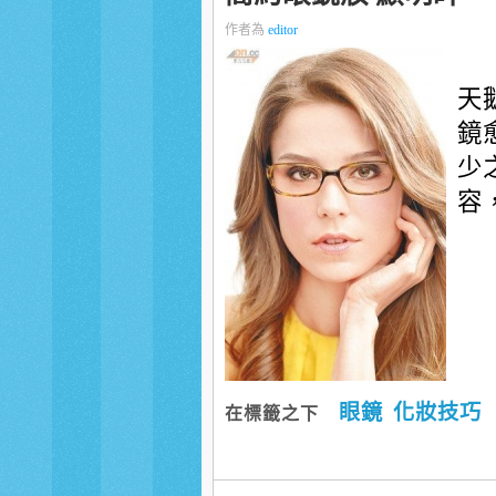
作者為
editor
天
鏡
少
容
眼鏡
化妝技巧
在標籤之下