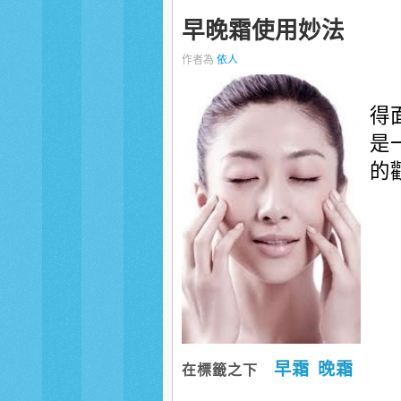
早晚霜使用妙法
作者為
依人
得
是
的
早霜
晚霜
在標籤之下