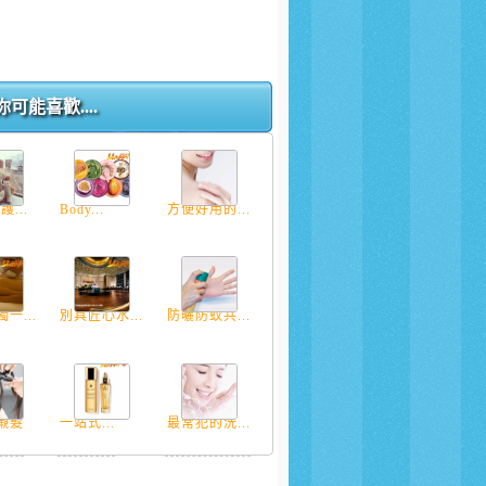
你可能喜歡....
護...
Body...
方便好用的...
一...
別具匠心水...
防曬防蚊共...
襯髮
一站式...
最常犯的洗...