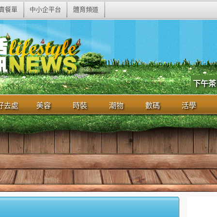
賣餐單
中小企平台
體育頻道
下午茶
好去處
美容
時裝
潮物
數碼
活學