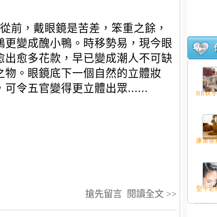
從前，戴眼鏡是苦差，笨重之餘，
鵝更變成醜小鴨。時移勢易，現今眼
愈出愈多花款，早已變成潮人不可缺
之物。眼鏡底下一個自然的立體妝
，可令五官變得更立體出眾......
BB秋冬
康萊德獨
型牛必
搶先留言
閱讀全文 >>