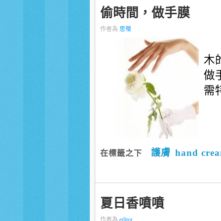
偷時間，做手膜
作者為
思螢
木
做
需特
護膚
hand cre
在標籤之下
夏日香噴噴
作者為
editor