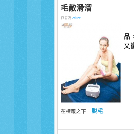
毛敵滑溜
作者為
editor
品
又
脫毛
在標籤之下