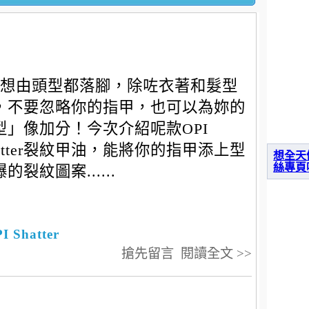
想由頭型都落腳，除咗衣著和髮型
，不要忽略你的指甲，也可以為妳的
型」像加分！今次介紹呢款OPI
hatter裂紋甲油，能將你的指甲添上型
想全天
絲專頁
的裂紋圖案......
I Shatter
搶先留言
閱讀全文 >>