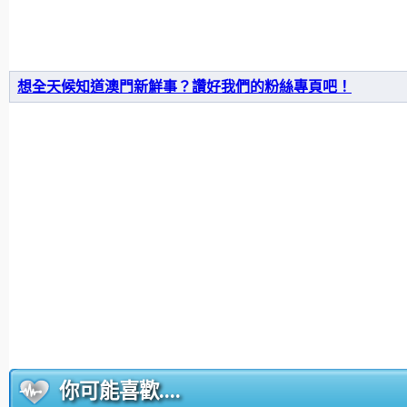
想全天候知道澳門新鮮事？讚好我們的粉絲專頁吧！
你可能喜歡....