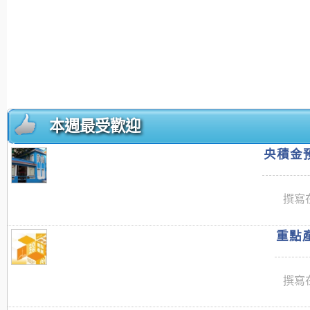
本週最受歡迎
央積金預
撰寫在
重點產
撰寫在