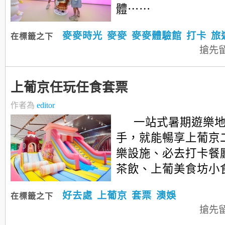
體⋯⋯
麥麥時光
麥麥
麥麥體驗館
打卡
旅
在標籤之下
搶先
上葡京任玩任食套票
作者為
editor
一站式暑期遊樂
手，就能暢享上葡京
樂設施、必去打卡餐
茶飲、上葡美食坊小
好去處
上葡京
套票
澳娛
在標籤之下
搶先