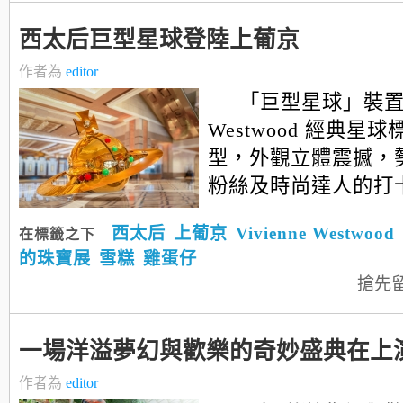
西太后巨型星球登陸上葡京
作者為
editor
「巨型星球」裝置以 
Westwood 經典星
型，外觀立體震撼，
粉絲及時尚達人的打
西太后
上葡京
Vivienne Westwood
在標籤之下
的珠寶展
雪糕
雞蛋仔
搶先
一場洋溢夢幻與歡樂的奇妙盛典在上
作者為
editor