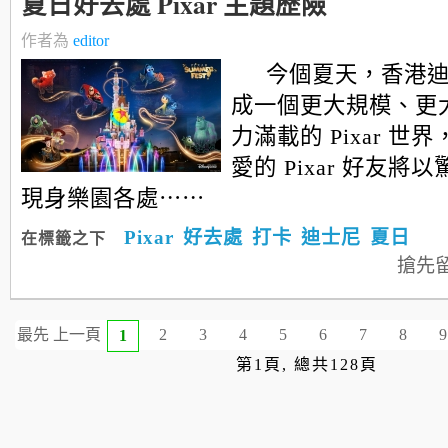
夏日好去處 Pixar 主題歷險
作者為
editor
今個夏天，香港
成一個更大規模、更
力滿載的 Pixar 世
愛的 Pixar 好友將
現身樂園各處⋯⋯
Pixar
好去處
打卡
迪士尼
夏日
在標籤之下
搶先
最先
上一頁
2
3
4
5
6
7
8
9
1
第1頁, 總共128頁