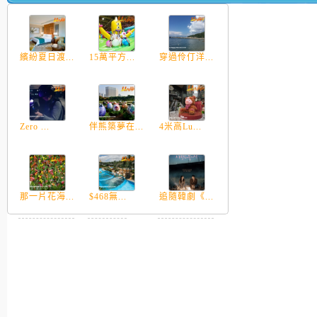
繽紛夏日渡...
15萬平方...
穿過伶仃洋...
Zero ...
伴熊築夢在...
4米高Lu...
那一片花海...
$468無...
追隨韓劇《...