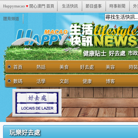
Happymacao
♥
開心澳門 首頁
生活快訊
節目盛事
時事新聞
外
體育頻道
市政
健康貼士
好去處
首頁
熱話
美食
好去處
美容
時裝
數碼
活學
文創
健康
博客
玩樂好去處