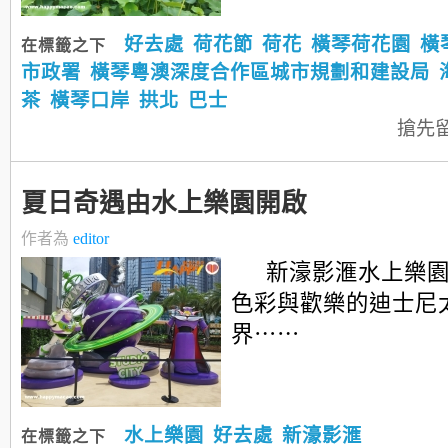
好去處
荷花節
荷花
橫琴荷花園
橫
在標籤之下
市政署
橫琴粵澳深度合作區城市規劃和建設局
茶
橫琴口岸
拱北
巴士
搶先
夏日奇遇由水上樂園開啟
作者為
editor
新濠影滙水上樂
色彩與歡樂的迪士尼
界⋯⋯
水上樂園
好去處
新濠影滙
在標籤之下