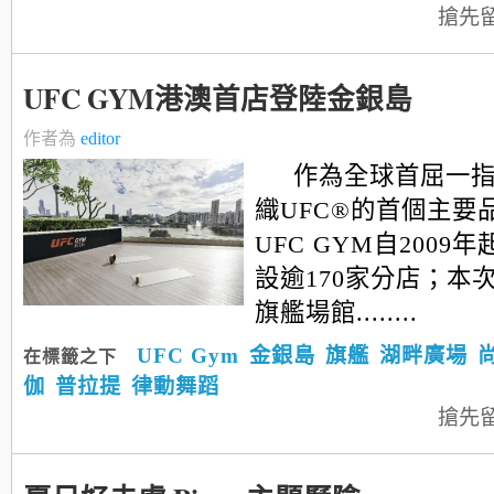
搶先
UFC GYM港澳首店登陸金銀島
作者為
editor
作為全球首屈一
織UFC®的首個主要
UFC GYM自2009
設逾170家分店；本
旗艦場館........
UFC Gym
金銀島
旗艦
湖畔廣場
在標籤之下
伽
普拉提
律動舞蹈
搶先