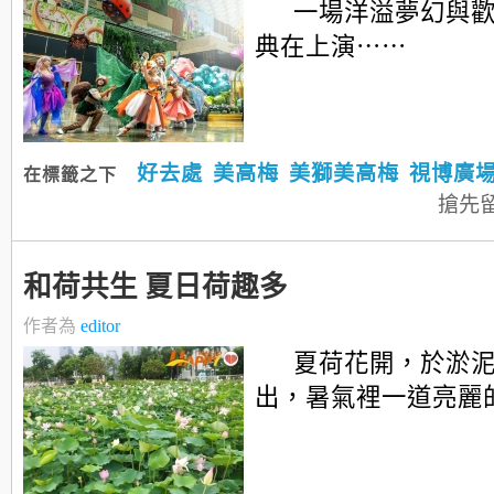
一場洋溢夢幻與
典在上演⋯⋯
好去處
美高梅
美獅美高梅
視博廣
在標籤之下
搶先
和荷共生 夏日荷趣多
作者為
editor
夏荷花開，於淤
出，暑氣裡一道亮麗