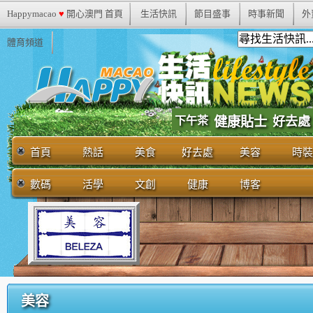
Happymacao
♥
開心澳門 首頁
生活快訊
節目盛事
時事新聞
外
體育頻道
下午茶
健康貼士
好去處
首頁
熱話
美食
好去處
美容
時裝
數碼
活學
文創
健康
博客
美容