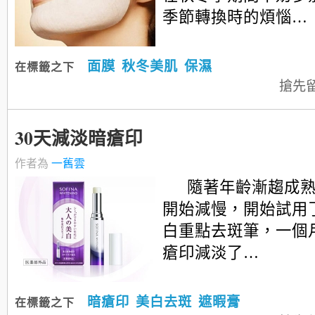
季節轉換時的煩惱…
面膜
秋冬美肌
保濕
在標籤之下
搶先
30天減淡暗瘡印
作者為
一舊雲
隨著年齡漸趨成
開始減慢，開始試用了S
白重點去斑筆，一個
瘡印減淡了…
暗瘡印
美白去斑
遮暇膏
在標籤之下