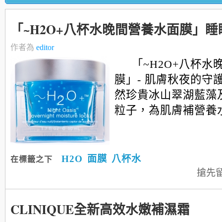
「~H2O+八杯水晚間營養水面膜」
作者為
editor
「~H2O+八杯水
膜」- 肌膚秋夜的守
然珍貴冰山翠湖藍藻
粒子，為肌膚補營養水.
H2O
面膜
八杯水
在標籤之下
搶先
CLINIQUE全新高效水嫩補濕霜