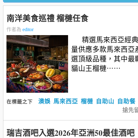
南洋美食巡禮 榴槤任食
作者為
editor
精選馬來西亞經
量供應多款馬來西亞
選頂級品種，其中最矚
貓山王榴槤⋯⋯
澳娛
馬來西亞
榴槤
自助山
自助餐
在標籤之下
搶先
瑞吉酒吧入選2026年亞洲50最佳酒吧