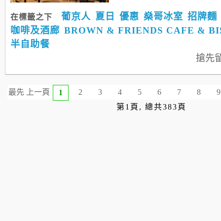
葡京人
夏日
優惠
燊哥冰室
招牌麵
在標籤之下
咖啡及酒廊
BROWN & FRIENDS CAFE & B
半自助餐
搶先
最先
上一頁
2
3
4
5
6
7
8
9
1
第1頁, 總共383頁