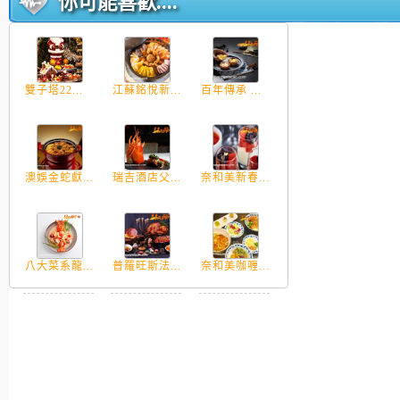
你可能喜歡....
雙子塔22...
江蘇銘悅新...
百年傳承 ...
澳娛金蛇獻...
瑞吉酒店父...
奈和美新春...
八大菜系龍...
普羅旺斯法...
奈和美咖喱...