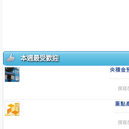
本週最受歡迎
央積金預
撰寫在
重點產
撰寫在