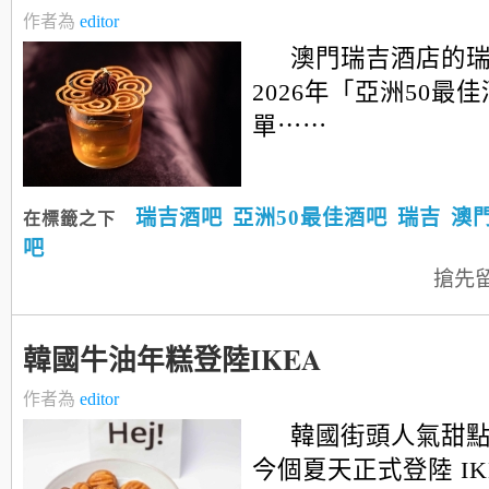
作者為
editor
澳門瑞吉酒店的
2026年「亞洲50最
單⋯⋯
瑞吉酒吧
亞洲50最佳酒吧
瑞吉
澳
在標籤之下
吧
搶先
韓國牛油年糕登陸IKEA
作者為
editor
韓國街頭人氣甜
今個夏天正式登陸 IK