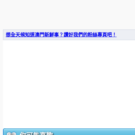
想全天候知道澳門新鮮事？讚好我們的粉絲專頁吧！