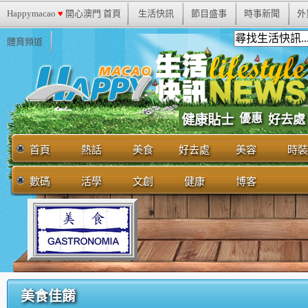
Happymacao
♥
開心澳門 首頁
生活快訊
節目盛事
時事新聞
外
體育頻道
優惠
健康貼士
好去處
首頁
熱話
美食
好去處
美容
時裝
數碼
活學
文創
健康
博客
美食佳餚