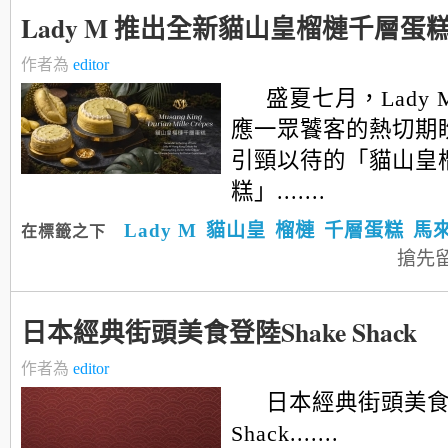
Lady M 推出全新貓山皇榴槤千層蛋
作者為
editor
盛夏七月，Lady
應一眾饕客的熱切期
引頸以待的「貓山皇
糕」.......
Lady M
貓山皇
榴槤
千層蛋糕
馬
在標籤之下
搶先
日本經典街頭美食登陸Shake Shack
作者為
editor
日本經典街頭美食登
Shack.......