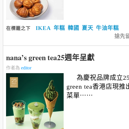
IKEA
年糕
韓國
夏天
牛油年糕
在標籤之下
搶先
nana’s green tea25週年呈獻
作者為
editor
為慶祝品牌成立25週
green tea香港店
菜單⋯⋯