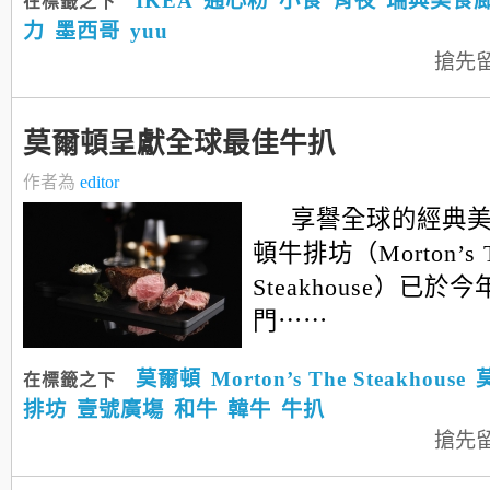
IKEA
通心粉
小食
宵夜
瑞典美食
在標籤之下
力
墨西哥
yuu
搶先
莫爾頓呈獻全球最佳牛扒
作者為
editor
享譽全球的經典
頓牛排坊（Morton’s 
Steakhouse）已於
門⋯⋯
莫爾頓
Morton’s The Steakhouse
在標籤之下
排坊
壹號廣塲
和牛
韓牛
牛扒
搶先