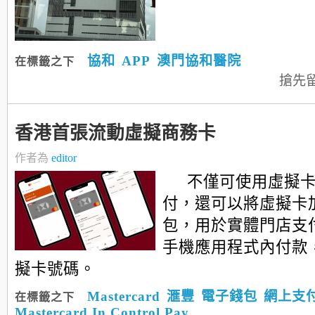
協和
APP
澳門協和醫院
在標籤之下
搶先
香港首張流動虛擬商務卡
作者為
editor
不僅可使用虛擬
付，還可以將虛擬卡
包，用於實體門店支
手機應用程式內付款
擬卡號碼。
Mastercard
滙豐
電子錢包
網上支
在標籤之下
Mastercard In Control Pay