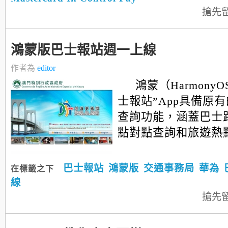
搶先
鴻蒙版巴士報站週一上線
作者為
editor
鴻蒙（HarmonyO
士報站”App具備原
查詢功能，涵蓋巴士
點對點查詢和旅遊熱
巴士報站
鴻蒙版
交通事務局
華為
在標籤之下
線
搶先