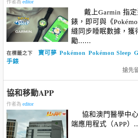
作者為
editor
戴上Garmin 
錶，即可與《Pokémon
縫同步睡眠數據，獲
勵......
寶可夢
Pokémon
Pokémon Sleep
G
在標籤之下
手錶
搶先
協和移動APP
作者為
editor
協和澳門醫學中
端應用程式（APP）....