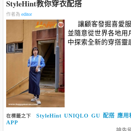
StyleHint教你穿衣配搭
作者為
editor
讓顧客發掘喜愛
並隨意從世界各地用
中探索全新的穿搭靈
StyleHint
UNIQLO
GU
配搭
應用
在標籤之下
APP
搶先