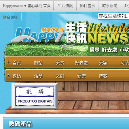
Happymacao
♥
開心澳門 首頁
生活快訊
節目盛事
時事新聞
外
體育頻道
優惠
市政
好去處
首頁
熱話
美食
好去處
美容
時裝
數碼
活學
文創
健康
博客
數碼產品