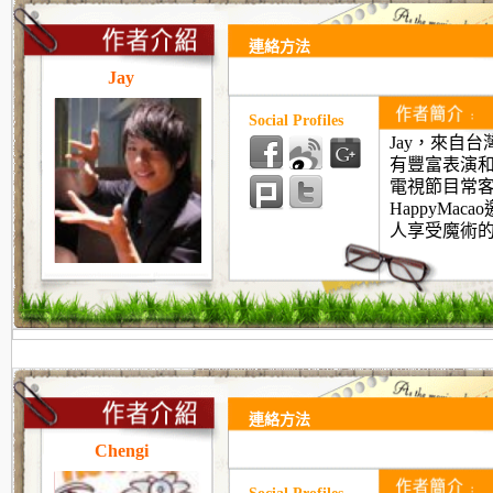
連絡方法
Jay
Social Profiles
Jay
，來自台
有豐富表演
電視節目常
HappyMac
人享受魔術
連絡方法
Chengi