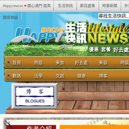
Happymacao
♥
開心澳門 首頁
生活快訊
節目盛事
時事新聞
外
體育頻道
優惠
套餐
好去處
首頁
熱話
美食
好去處
美容
時裝
數碼
活學
文創
健康
博客