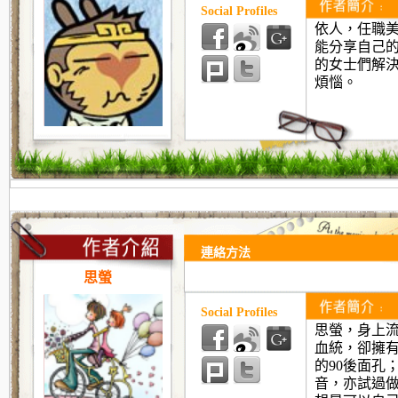
Social Profiles
依人，任職
能分享自己
的女士們解
煩惱。
連絡方法
思螢
Social Profiles
思螢，身上
血統，卻擁
的
90
後面孔
音，亦試過