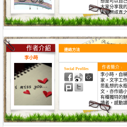
想是可以自
大家分享我
未夢想成真
世界裡先夢
連絡方法
李小時
Social Profiles
李小時，自
家，文字工
思亂想的水
文，亦作過
有種獨特的
讀者，感動