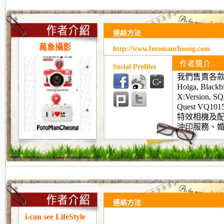
連絡方法
萬象攝影
http://www.fotomancheong.com
Social Profiles
我們售賣各款 Lo
Holga, Blackbi
X:Version, SQ
Quest VQ1015
特效相機及
沖印服務、
連絡方法
i-can see LifeStyle