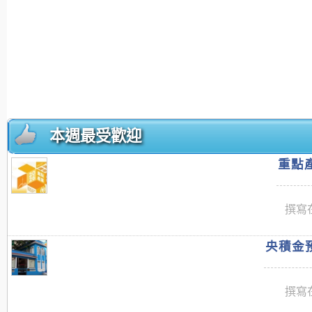
本週最受歡迎
重點產
撰寫在
央積金預
撰寫在