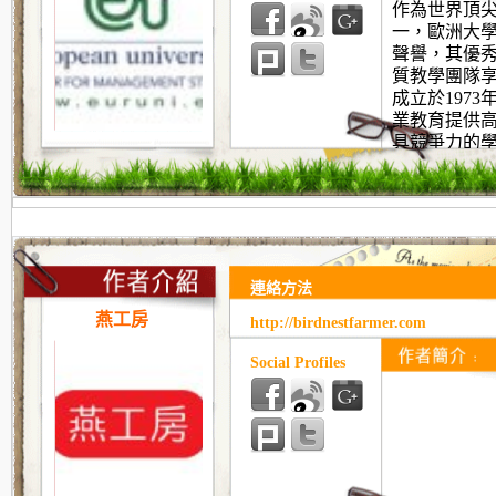
作為世界頂
一，歐洲大
聲譽，
其優
質教
學團隊
成立於
1973
業教育提供
具競爭力的
於不同國家
連絡方法
燕工房
http://birdnestfarmer.com
Social Profiles