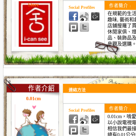
Store
Social Profiles
在規範的生
趣味, 藝術和
店鋪搜羅了
休閒家俱、
品、裝飾品
參觀及選購
連絡方法
0.01cm
Social Profiles
0.01cm
，啃
以小說電視
相信我們最
總有
0.01
公分