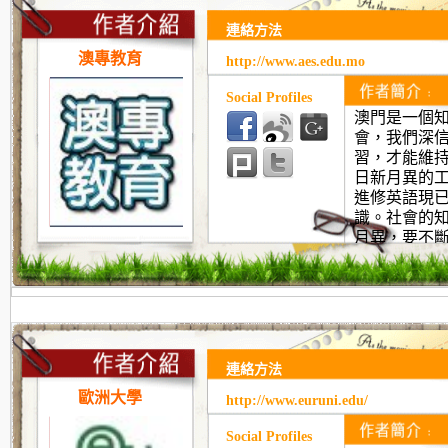
連絡方法
澳專教育
http://www.aes.edu.mo
Social Profiles
澳門是一個
會，我們深
習，才能維
日新月異的
進修英語現
識。社會的
月異，要不
連絡方法
歐洲大學
http://www.euruni.edu/
Social Profiles