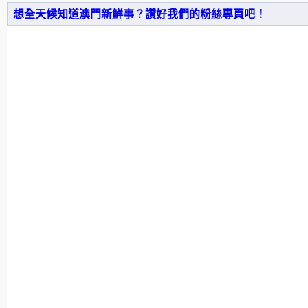
想全天候知道澳門新鮮事？讚好我們的粉絲專頁吧！