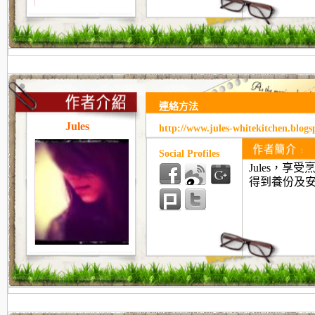
連絡方法
Jules
http://www.jules-whitekitchen.blog
Social Profiles
Jules，享
得到養份及