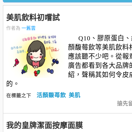
美肌飲料初嚐試
作者為
一舊雲
Q10、膠原蛋白
顏馥莓飲等美肌飲料
應該聽不少吧。從報
廣告都看到各大品牌
紹，聲稱其如何令皮
的。
活顏馥苺飲
美肌
在標籤之下
搶先
我的皇牌潔面按摩面膜