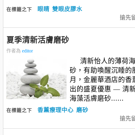
眼睛
雙眼皮膠水
在標籤之下
搶先
夏季清新活膚磨砂
作者為
editor
清新怡人的薄荷
砂，有助喚醒沉睡的
月，金麗華酒店的香
出的盛夏優惠 — 清
海藻活膚磨砂......
香薰療理中心
磨砂
在標籤之下
搶先