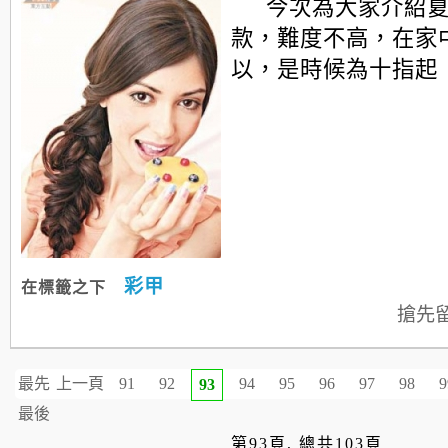
今次為大家介紹
款，難度不高，在家中
以，是時候為十指起
彩甲
在標籤之下
搶先
最先
上一頁
91
92
94
95
96
97
98
9
93
最後
第93頁, 總共103頁