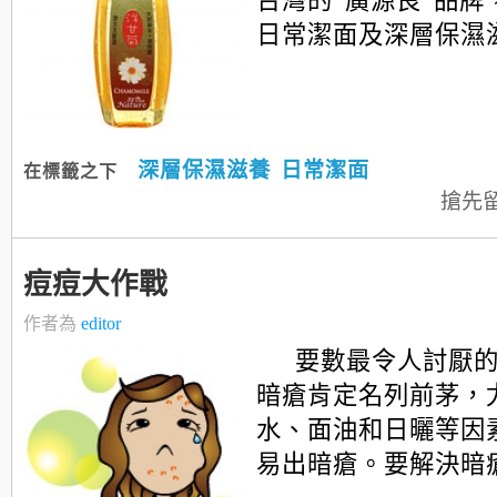
台灣的“廣源良”品牌
日常潔面及深層保濕滋養.
深層保濕滋養
日常潔面
在標籤之下
搶先
痘痘大作戰
作者為
editor
要數最令人討厭
暗瘡肯定名列前茅，
水、面油和日曬等因
易出暗瘡。要解決暗瘡問題