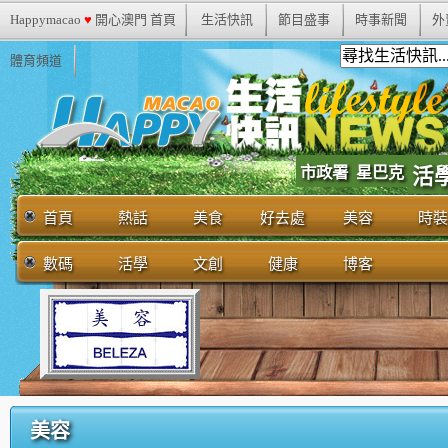
Happymacao
♥
開心澳門 首頁
生活快訊
節目盛事
時事新聞
外
體育頻道
市政署
星巴克
活
首頁
熱話
美食
好去處
美容
時裝
數碼
活學
文創
健康
博客
美容