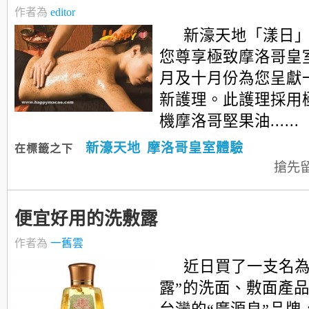
作者為
editor
新濠天地「漾日
您尊享極致摩洛哥皇
月及十月份為您呈獻
新護理。此護理採用
機摩洛哥堅果油......
新濠天地
摩洛哥皇室體驗
在標籤之下
搶先
便宜好用的洗敷露
作者為
一舊雲
近日買了一支名為
露”的洗面、敷面產