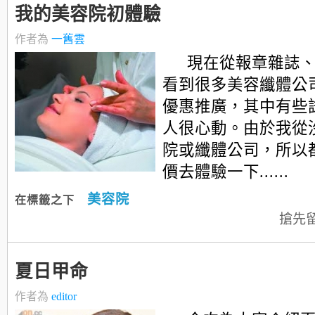
我的美容院初體驗
作者為
一舊雲
現在從報章雜誌
看到很多美容纖體公司
優惠推廣，其中有些
人很心動。由於我從
院或纖體公司，所以
價去體驗一下......
美容院
在標籤之下
搶先
夏日甲命
作者為
editor