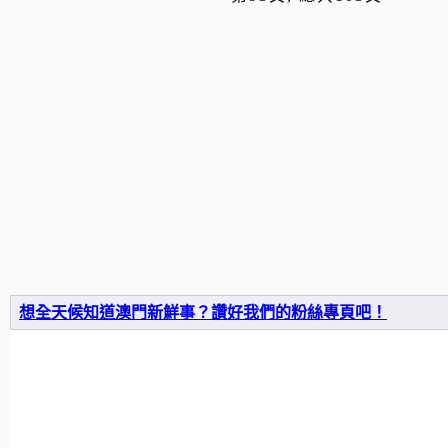
想全天候知道澳門新鮮事？讚好我們的粉絲專頁吧！