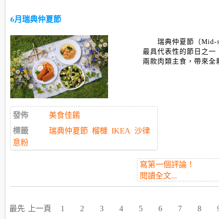
6月瑞典仲夏節
瑞典仲夏節（Mid-s
最具代表性的節日之一，
兩款肉類主食，
帶來全
發佈
美食佳餚
標籤
瑞典仲夏節
榴槤
IKEA
沙律
意粉
寫第一個評論！
閱讀全文...
最先
上一頁
1
2
3
4
5
6
7
8