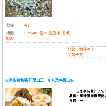
發佈
美容
標籤
Diptyque
香水
淡香水
香氛
蠟燭
寫第一個評論！
閱讀全文...
自家製特色粽子 貓山王、川味及梅菜口味
自家
製特色粽子包
晶粽
、
川味臘肉蛋黃肉
素粽⋯⋯