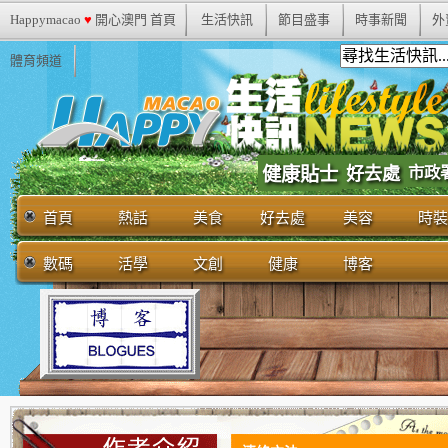
Happymacao
♥
開心澳門 首頁
生活快訊
節目盛事
時事新聞
外
體育頻道
市政
健康貼士
好去處
首頁
熱話
美食
好去處
美容
時裝
數碼
活學
文創
健康
博客