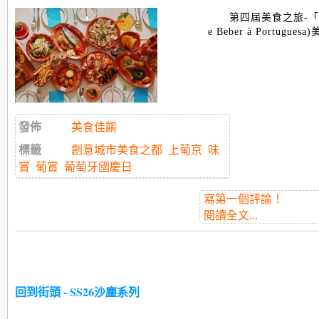
第四屆美食之旅-「
e Beber à Portugu
發佈
美食佳餚
標籤
創意城市美食之都
上葡京
味
賞
葡賞
葡萄牙國慶日
寫第一個評論！
閱讀全文...
回到街頭 - SS26沙塵系列