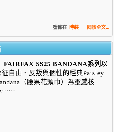
發佈在
時裝
閱讀全文...
尚
FAIRFAX SS25 BANDANA
系列
以
象征自由、反叛與個性的經典Paisley
Bandana（腰果花頭巾）為靈感核
心⋯⋯