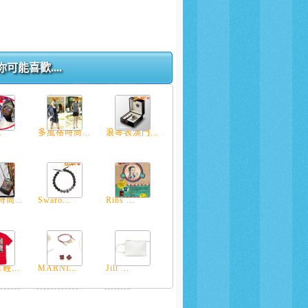
你可能喜歡....
.
多風格時尚...
浪琴表澳門...
尚...
Swaro...
Ribs ...
輕...
MARNI...
Jill ...