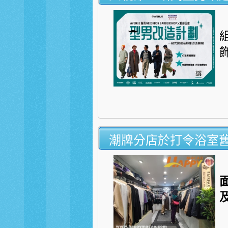
潮牌分店於打令浴室