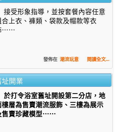
接受形象指導，
並按套餐內容任意
組合上衣、褲類、袋款及帽款等衣
飾⋯⋯
發佈在
潮流玩意
閱讀全文...
舊址開業
於打令浴室舊址開設第二分店，地
面樓層為售賣潮流服飾、
三樓為展示
及售賣珍藏模型⋯⋯