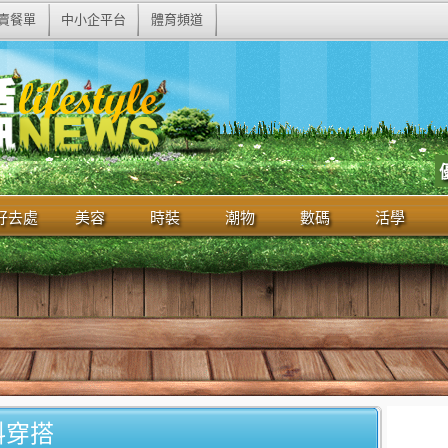
賣餐單
中小企平台
體育頻道
好去處
美容
時裝
潮物
數碼
活學
料穿搭