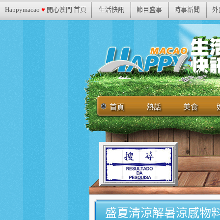
Happymacao
♥
開心澳門 首頁
生活快訊
節目盛事
時事新聞
外
首頁
熱話
美食
盛夏清涼解暑涼感物