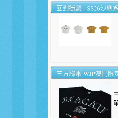
回到街頭 - SS26沙塵
三方聯乘 WJP澳門限