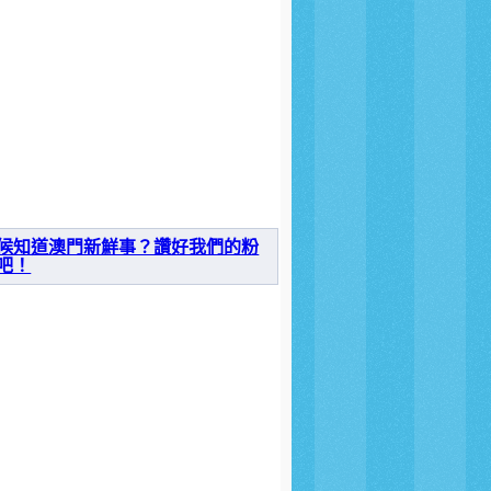
候知道澳門新鮮事？讚好我們的粉
吧！