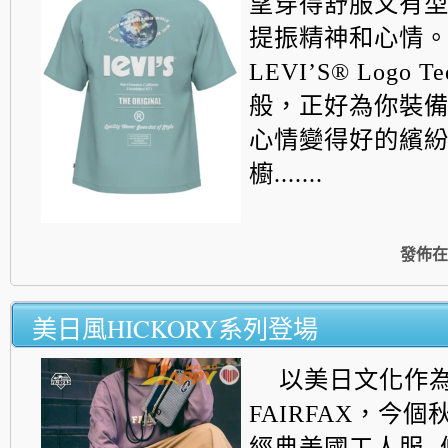
望穿得舒服又有
提振精神和心情
LEVI’S® Logo
般，
正好為你裝
心情變得好的繽
櫥.......
發佈在
美日風HICKORY系列登場
以美日文化作
FAIRFAX，今
經典美國工人服-