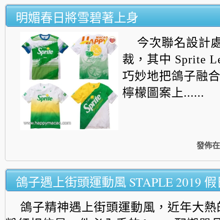
明媚春日將雪碧著上身
今次聯名設計
裁，其中 Sprite L
巧妙地把鴿子融合在S
檸檬圖案上......
發佈在
鴿子遇上街頭運動風 STAPLE 2019 
鴿子精神遇上街頭運動風，近年大熱