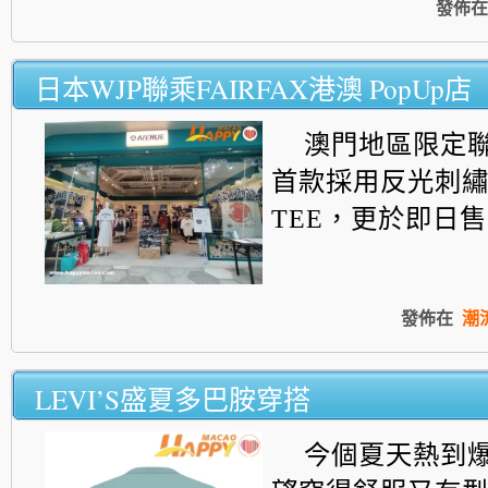
發佈在
日本WJP聯乘FAIRFAX港澳 PopUp店
澳門地區限定
首款採用反光刺
TEE，更於即日
發佈在
潮
LEVI’S盛夏多巴胺穿搭
今個夏天熱到