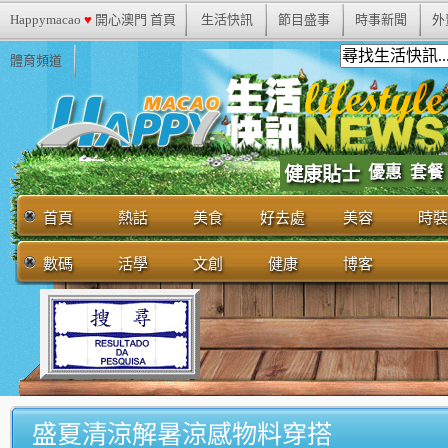
Happymacao
♥
開心澳門 首頁
生活快訊
節目盛事
時事新聞
外
體育頻道
優惠
套餐
健康貼士
首頁
熱話
美食
好去處
美容
時裝
數碼
活學
文創
健康
博客
盛夏清涼解暑涼感物料穿搭