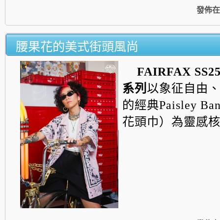
發佈在
腰果花的美式街頭風尚
FAIRFAX SS2
系列
以象征自由
的經典Paisley B
花頭巾）為靈感