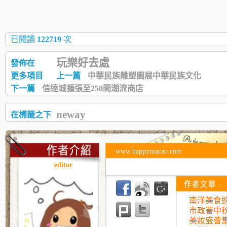
已閱讀
122719
次
玩樂好去處
發佈在
更多項目
上一篇
中華民族雕塑園展中華民族文化
下一篇
信達城擴張至250間潮流商店
neway
在標籤之下
www.happymacao.com
editor
南洋美食巡
市政署中
美妝盛薈