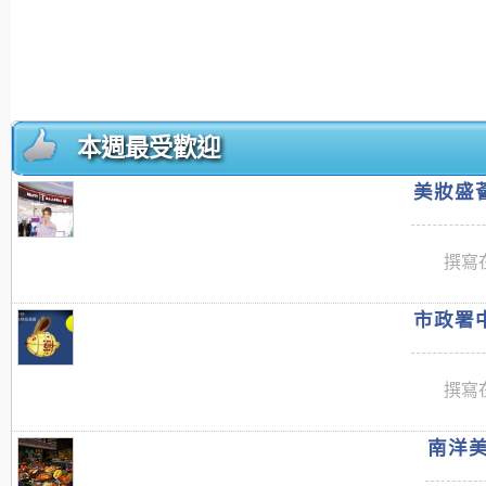
本週最受歡迎
美妝盛薈
撰寫在
市政署中
撰寫在
南洋美