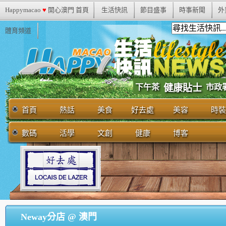
Happymacao
♥
開心澳門 首頁
生活快訊
節目盛事
時事新聞
外
體育頻道
市政
下午茶
健康貼士
首頁
熱話
美食
好去處
美容
時裝
數碼
活學
文創
健康
博客
Neway分店 @ 澳門