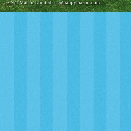
ENet Macau Limited
:
cs@happymacao.com