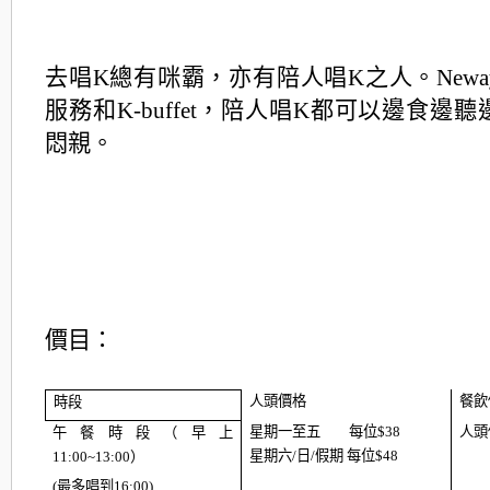
去唱
K
總有咪霸，亦有陪人唱
K
之人。
Newa
服務和
K-buffet
，陪人唱
K
都可以邊食邊聽
悶親。
價目：
人頭價格
餐飲
時段
星期一至五 每位
$38
人頭
午餐時段（早上
星期六
/
日/假期 每位
$48
11:00~13:00
）
(
最多唱到16:00)