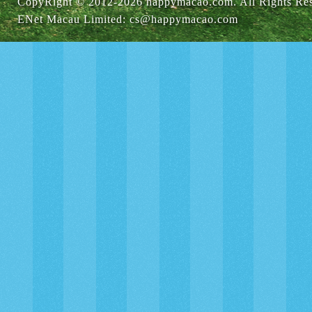
CopyRight © 2012-
2026 happymacao.com. All Rights Re
ENet Macau Limited
:
cs@happymacao.com