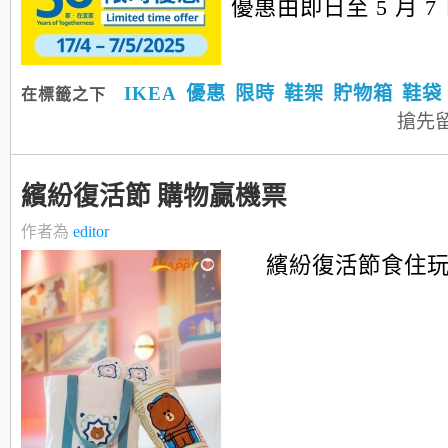
優惠由即日至 5 月 7
IKEA
優惠
限時
鞋架
貯物箱
鞋袋
在標籤之下
搶先
繽紛復活節 購物贏機票
作者為
editor
繽紛復活節食住