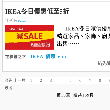
IKEA冬日優惠低至5折
作者為
editor
IKEA冬日減價
精選家品、家飾、廚
出售⋯⋯
IKEA
優惠
yuu
在標籤之下
搶先
最先
上一頁
1
2
3
4
5
6
7
8
最後
第10頁, 總共169頁