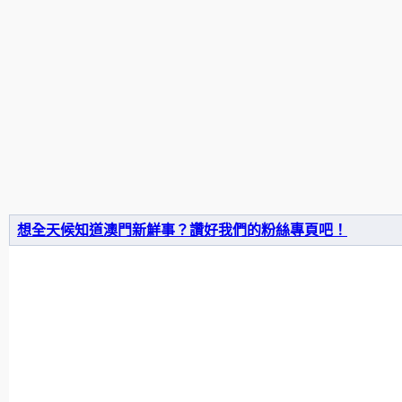
想全天候知道澳門新鮮事？讚好我們的粉絲專頁吧！