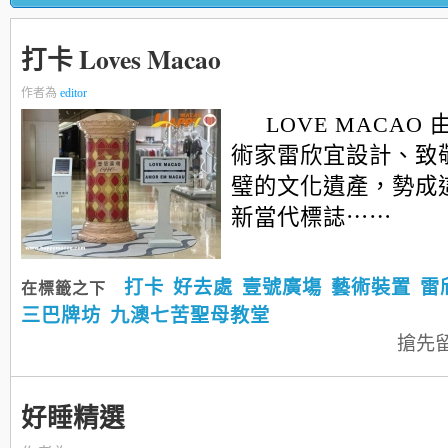
打卡 Loves Macao
作者為
editor
LOVE MACAO
術家雷欣宜設計、致
璧的文化遺產，勢成
新當代標誌⋯⋯
打卡
好去處
壹號廣塲
藝術裝置
雷
在標籤之下
三巴牌坊
九澳七苦聖母教堂
搶先
好睡精選