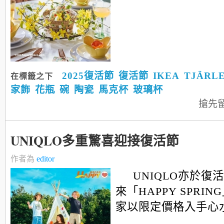
2025復活節
復活節
IKEA
TJÄRL
在標籤之下
家飾
花瓶
碗
陶瓷
馬克杯
玻璃杯
搶先
UNIQLO多重驚喜迎接復活節
作者為
editor
UNIQLO亦於復
來「HAPPY SPRI
家以限定價格入手心