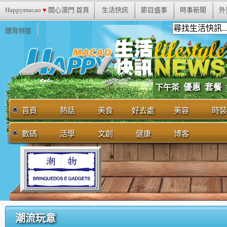
Happymacao
♥
開心澳門 首頁
生活快訊
節目盛事
時事新聞
外
體育頻道
優惠
套餐
下午茶
首頁
熱話
美食
好去處
美容
時裝
數碼
活學
文創
健康
博客
潮流玩意