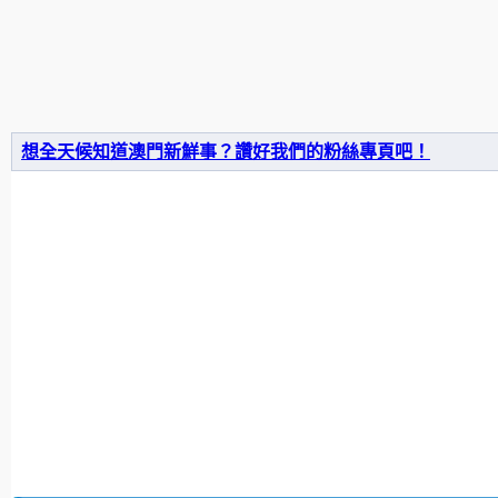
想全天候知道澳門新鮮事？讚好我們的粉絲專頁吧！