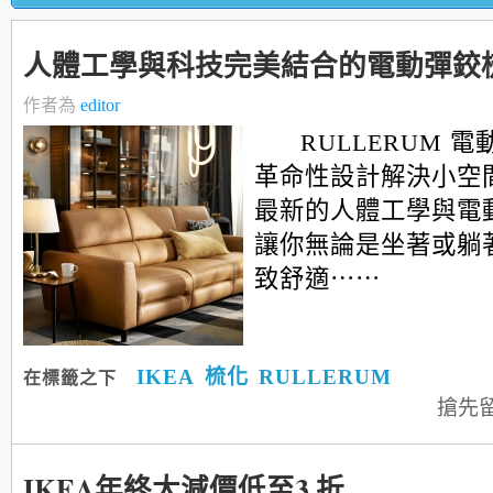
人體工學與科技完美結合的電動彈鉸
作者為
editor
RULLERUM 
革命性設計解決小空
最新的人體工學與電
讓你無論是坐著或躺
致舒適⋯⋯
IKEA
梳化
RULLERUM
在標籤之下
搶先
IKEA年終大減價低至3 折