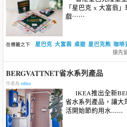
「星巴克 x 大富翁
戲⋯⋯
星巴克
大富翁
桌遊
星巴克熊
咖啡
在標籤之下
搶先
BERGVATTNET省水系列產品
作者為
editor
IKEA推出全新BER
省水系列產品，讓大
活開始節約用水......