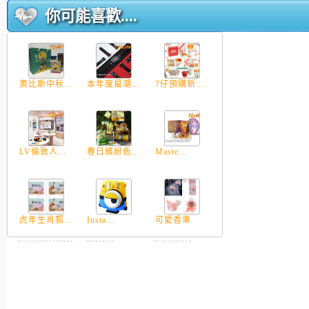
你可能喜歡....
奧比斯中秋...
本年度最潮...
7仔預購新...
LV倫敦人...
春日繽紛色...
Maste...
虎年生肖郵...
Insta...
可愛香車