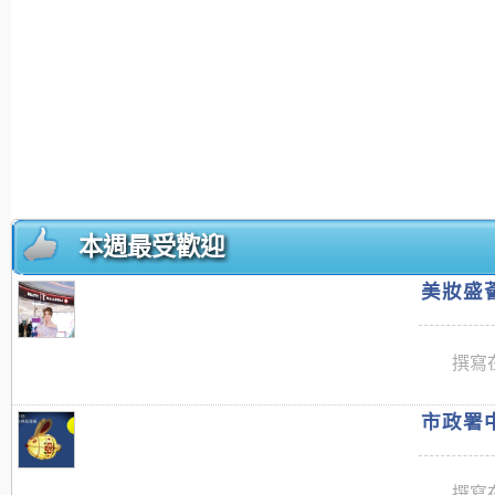
本週最受歡迎
美妝盛薈
撰寫在
市政署中
撰寫在