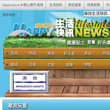
Happymacao
♥
開心澳門 首頁
生活快訊
節目盛事
時事新聞
外
體育頻道
套餐
健康貼士
好去
首頁
熱話
美食
好去處
美容
時裝
數碼
活學
文創
健康
博客
潮流玩意