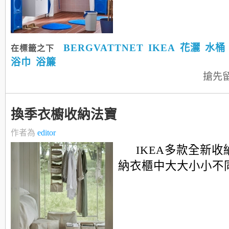
BERGVATTNET
IKEA
花灑
水桶
在標籤之下
浴巾
浴簾
搶先
換季衣櫥收納法寶
作者為
editor
IKEA多款全新
納衣櫃中大大小小不同雜物