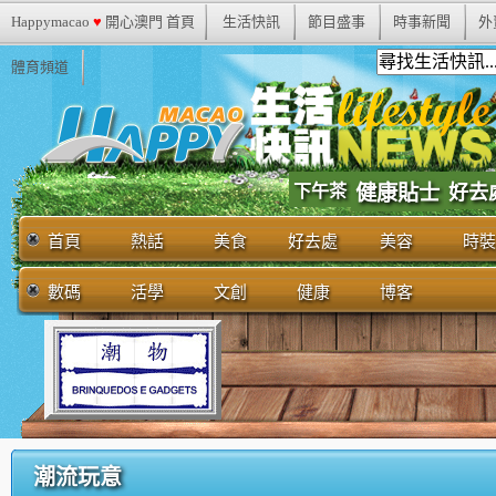
Happymacao
♥
開心澳門 首頁
生活快訊
節目盛事
時事新聞
外
體育頻道
下午茶
健康貼士
好去
首頁
熱話
美食
好去處
美容
時裝
數碼
活學
文創
健康
博客
潮流玩意