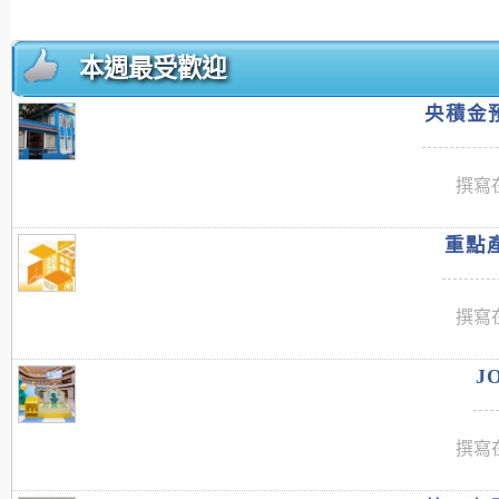
本週最受歡迎
央積金預
撰寫在
重點產
撰寫在
J
撰寫在