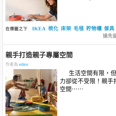
IKEA
梳化
床架
毛毯
貯物櫃
傢具
在標籤之下
搶先
親手打造親子專屬空間
作者為
editor
生活空間有限，
力卻從不受限！親手
空間⋯⋯