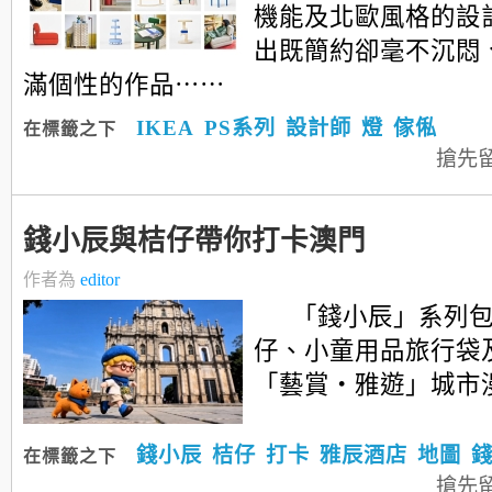
機能及北歐風格的設
出既簡約卻毫不沉悶
滿個性的作品⋯⋯
IKEA
PS系列
設計師
燈
傢俬
在標籤之下
搶先
錢小辰與桔仔帶你打卡澳門
作者為
editor
「錢小辰」系列
仔、小童用品旅行袋
「藝賞‧雅遊」城市
錢小辰
桔仔
打卡
雅辰酒店
地圖
在標籤之下
搶先