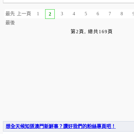
最先
上一頁
1
3
4
5
6
7
8
2
最後
第2頁, 總共169頁
想全天候知道澳門新鮮事？讚好我們的粉絲專頁吧！