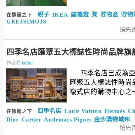
親子
IKEA
座檯燈
凳
貯物盒
貯物
在標籤之下
GREJSIMOJS
搶先
四季名店匯聚五大標誌性時尚品牌旗
作者為
editor
四季名店已成為
匯聚五大標誌性時尚
複式店的購物中心之一..
四季名店
Louis Vuitton
Hermès
Ch
在標籤之下
Dior
Cartier
Audemars Piguet
金沙購物城邦
搶先