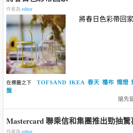
作者為
editor
將春日色彩帶回
TOFSAND
IKEA
春天
檯布
燭燈
在標籤之下
盤
搶先
Mastercard 聯乘信和集團推出勁抽
作者為
editor