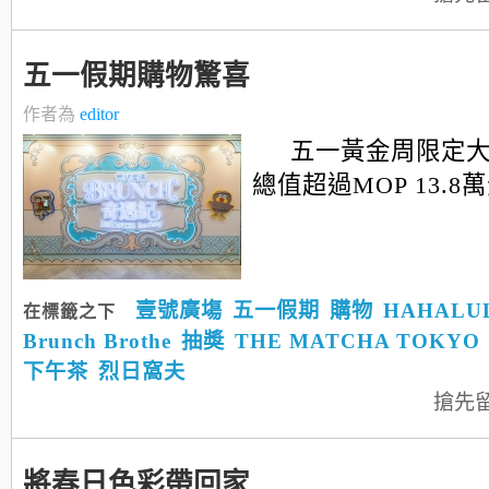
五一假期購物驚喜
作者為
editor
五一黃金周限定
總值超過MOP 13.8萬元.
壹號廣塲
五一假期
購物
HAHALU
在標籤之下
Brunch Brothe
抽奬
THE MATCHA TOKYO
下午茶
烈日窩夫
搶先
將春日色彩帶回家