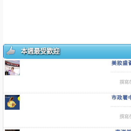
本週最受歡迎
美妝盛薈
撰寫在
市政署中
撰寫在