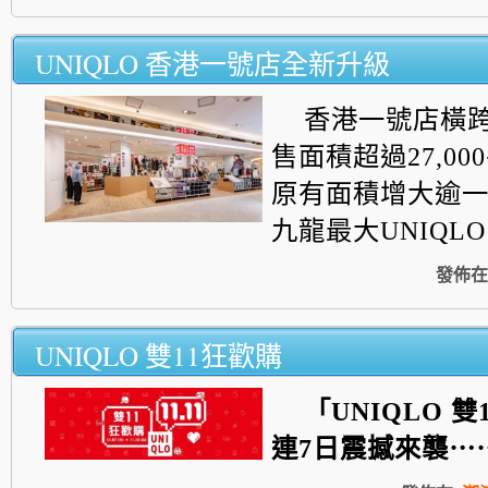
UNIQLO 香港一號店全新升級
香港一號店橫
售面積超過27,
00
原有面積增大逾
九龍最大UNIQL
發佈在
UNIQLO 雙11狂歡購
「
UNIQLO
雙
連
7
日震撼來襲⋯