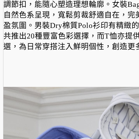
調節扣，
能隨心塑造理想輪廓。女裝Bag
自然色系呈現，
寬鬆剪裁舒適自在，完
盈氛圍。男裝Dry棉質Pol
o衫印有精緻的
共推出20種豐富色彩選擇，而T恤亦
提供
選，為日常穿搭注入鮮明個性，
創造更