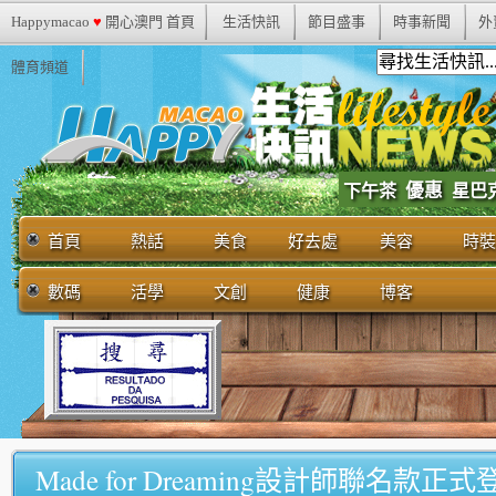
Happymacao
♥
開心澳門 首頁
生活快訊
節目盛事
時事新聞
外
體育頻道
優惠
下午茶
星巴
首頁
熱話
美食
好去處
美容
時裝
數碼
活學
文創
健康
博客
Made for Dreaming設計師聯名款正式