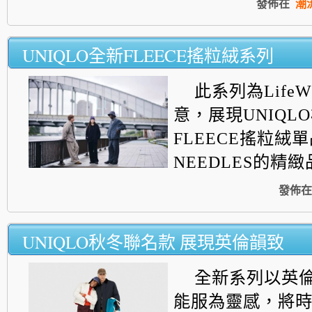
發佈在
潮
UNIQLO全新FLEECE搖粒絨系列
此系列為LifeW
意，展現UNIQL
FLEECE搖粒絨單
NEEDLES的精緻品味
發佈在
UNIQLO秋冬聯名款 展現英倫韻致
全新系列以英
能服為靈
感，將