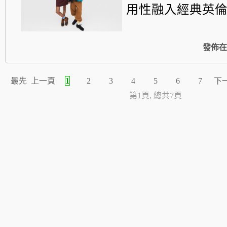
用性融入經典英
發佈在
最先
上一頁
1
2
3
4
5
6
7
下
第1頁, 總共7頁