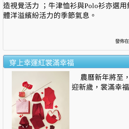
造視覺活力 ；牛津恤衫與Polo衫亦選
體洋溢繽紛活力的季節氣息。
發佈在
穿上幸運紅裳滿幸福
農曆新年將至
迎新歲，裳滿幸