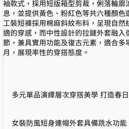
袖款式，
採用短版箱型剪裁，俐落輪廓
息，並提供黃色、
粉紅色等共六種顏色
工裝短褲採用棉麻斜紋布料，
呈現自然
適的穿感，
而中性設計的拉鏈外套融入
節，
兼具實用功能及復古元素，適合多
月，
展現率性的穿搭態度。
多元單品演繹層次穿搭美學 打造春
女裝防風短身連帽外套具備跣水功能