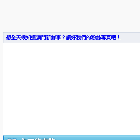
想全天候知道澳門新鮮事？讚好我們的粉絲專頁吧！