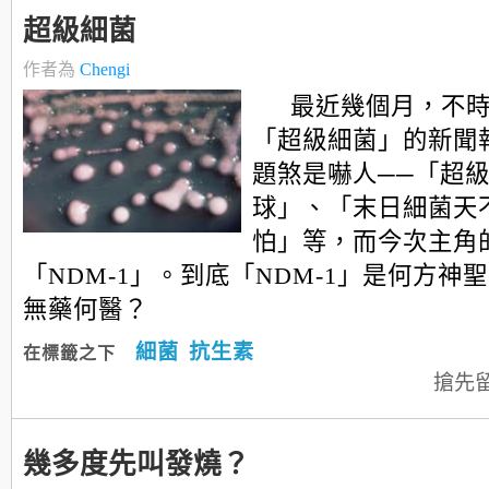
超級細菌
作者為
Chengi
最近幾個月，不
「超級細菌」的新聞
題煞是嚇人──「超
球」、「末日細菌天
怕」等，而今次主角
「NDM-1」。到底「NDM-1」是何方神
無藥何醫？
細菌
抗生素
在標籤之下
搶先
幾多度先叫發燒？