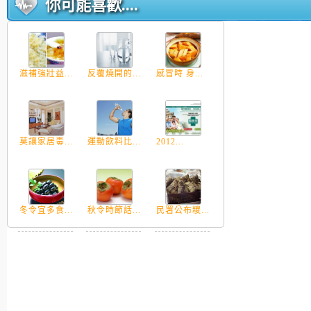
你可能喜歡....
滋補強壯益...
反覆燒開的...
感冒時 身...
莫讓家居毒...
運動飲料比...
2012...
冬令宜多食...
秋令時節話...
民署公布糭...