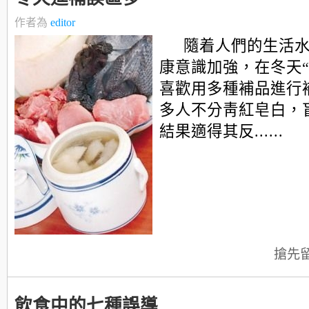
作者為
editor
隨着人們的生活
康意識加強，在冬天“
喜歡用多種補品進行
多人不分靑紅皂白，
結果適得其反......
搶先
飲食中的七種誤導