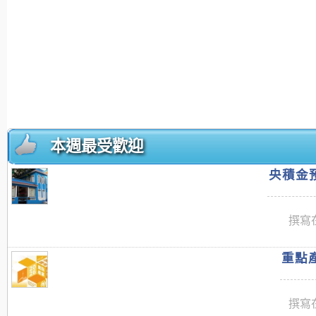
本週最受歡迎
央積金預
撰寫在
重點產
撰寫在