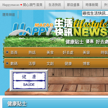
Happymacao
♥
開心澳門 首頁
生活快訊
節目盛事
時事新聞
外
體育頻道
優惠
健康貼士
好去
首頁
熱話
美食
好去處
美容
時裝
數碼
活學
文創
健康
博客
健康貼士