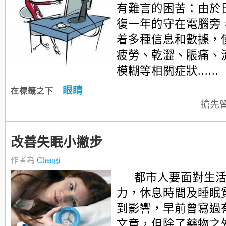
有難言的困苦：由於
復一年的守在電腦旁
着多種信息和數據，
疲勞、乾澀、脹痛、
模糊等相關症狀......
眼睛
在標籤之下
搶先
改善失眠小撇步
作者為
Chengi
都市人要面對生
力，休息時間及睡眠
到影響，早前曾寫過
文章，但除了藥物之