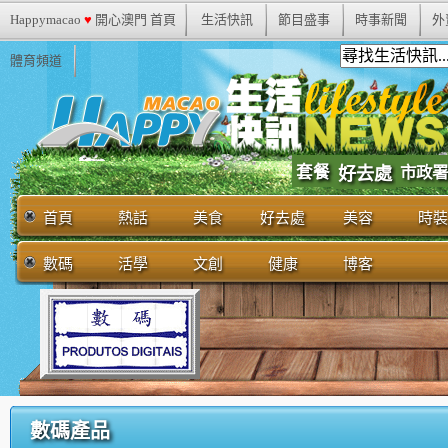
Happymacao
♥
開心澳門 首頁
生活快訊
節目盛事
時事新聞
外
體育頻道
套餐
市政署
好去處
首頁
熱話
美食
好去處
美容
時裝
數碼
活學
文創
健康
博客
數碼產品