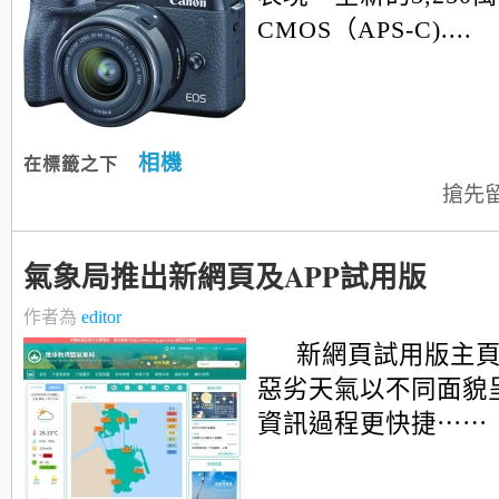
CMOS（APS-C)....
相機
在標籤之下
搶先
氣象局推出新網頁及APP試用版
作者為
editor
新網頁試用版主
惡劣天氣以不同面貌
資訊過程更快捷⋯⋯