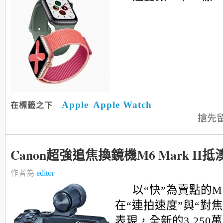
Apple
Apple Watch
在標籤之下
搶先
Canon超強追焦換鏡機M6 Mark II抵
作者為
editor
以“快”為賣點的M6
在“連拍速度”與“對
表現，全新的3,250