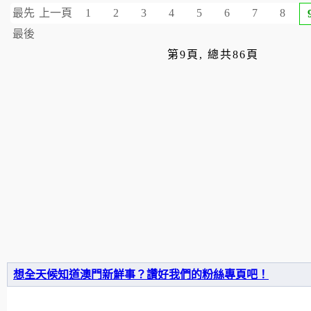
最先
上一頁
1
2
3
4
5
6
7
8
最後
第9頁, 總共86頁
想全天候知道澳門新鮮事？讚好我們的粉絲專頁吧！