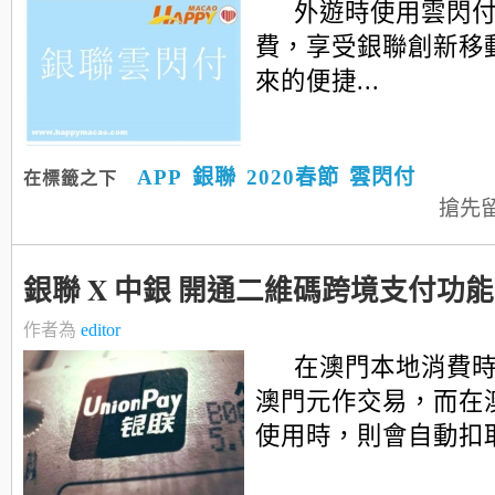
外遊時使用雲閃付
費，享受銀聯創新移
來的便捷...
APP
銀聯
2020春節
雲閃付
在標籤之下
搶先
銀聯 X 中銀 開通二維碼跨境支付功能
作者為
editor
在澳門本地消費
澳門元作交易，而在
使用時，則會自動扣取