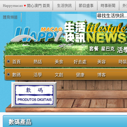
Happymacao
♥
開心澳門 首頁
生活快訊
節目盛事
時事新聞
外
體育頻道
套餐
星巴克
活
首頁
熱話
美食
好去處
美容
時裝
數碼
活學
文創
健康
博客
數碼產品