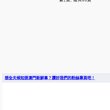
第2頁, 總共86頁
想全天候知道澳門新鮮事？讚好我們的粉絲專頁吧！