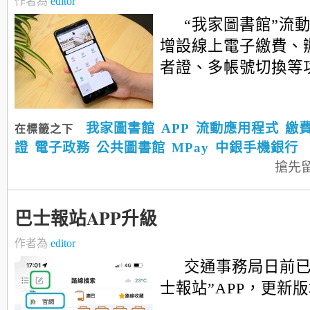
作者為
editor
“我家圖書館”流
增設線上電子繳費、
者證、多帳號切換等
我家圖書館
APP
流動應用程式
繳
在標籤之下
證
電子政務
公共圖書館
MPay
中銀手機銀行
搶先
巴士報站APP升級
作者為
editor
交通事務局日前已
士報站”APP，更新