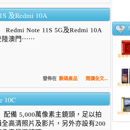
S 及Redmi 10A
Redmi Note 11S 5G及Redmi 10A
登陸澳門⋯⋯
寫揮春扮
發佈在
數碼產品
閱讀全文...
紅米登陸
 10C
配備 5,000萬像素主鏡頭，足以拍
MSI G.
攝全高清照片及影片，另外亦設有
200