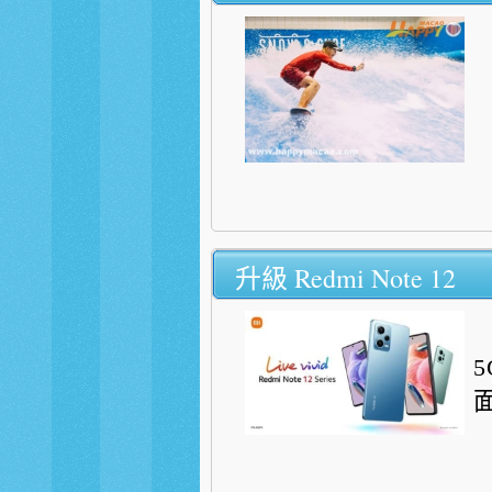
升級 Redmi Note 12
5