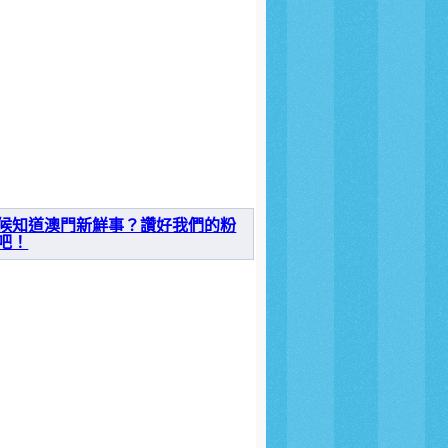
候知道澳門新鮮事？讚好我們的粉
吧！