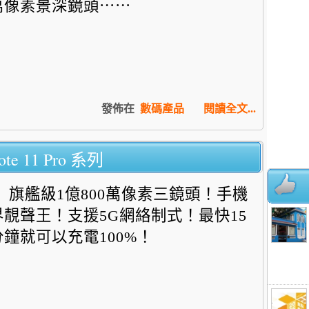
萬像素景深鏡頭⋯⋯
發佈在
數碼產品
閱讀全文...
e 11 Pro 系列
旗艦級1億800萬像素三鏡頭！手機
界靚聲王！支援5G網絡制式！最快15
分鐘就可以充電100%！