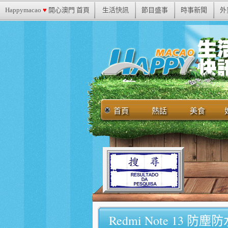
Happymacao
♥
開心澳門 首頁
生活快訊
節目盛事
時事新聞
外
首頁
熱話
美食
Redmi Note 13 防塵