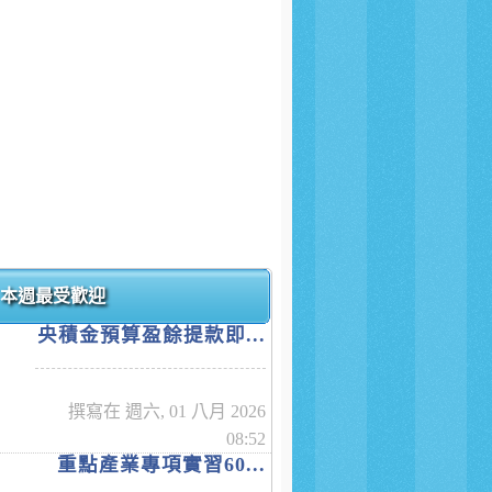
本週最受歡迎
央積金預算盈餘提款即...
撰寫在 週六, 01 八月 2026
08:52
重點產業專項實習60...