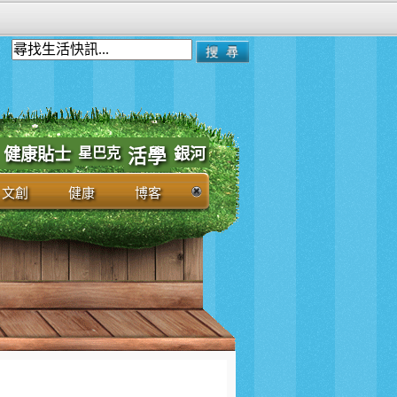
健康貼士
星巴克
銀河
活學
文創
健康
博客