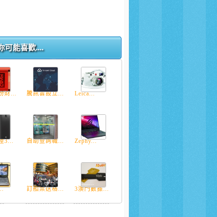
你可能喜歡....
財...
騰訊雲設立...
Leica...
3...
自助查詢職...
Zephy...
..
訂船票送格...
3澳門數據...