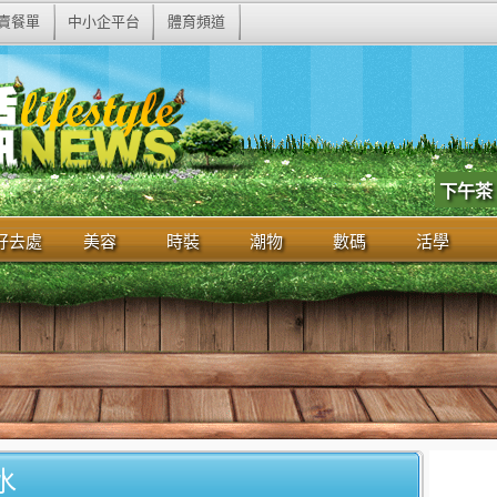
賣餐單
中小企平台
體育頻道
下午茶
好去處
美容
時裝
潮物
數碼
活學
防水