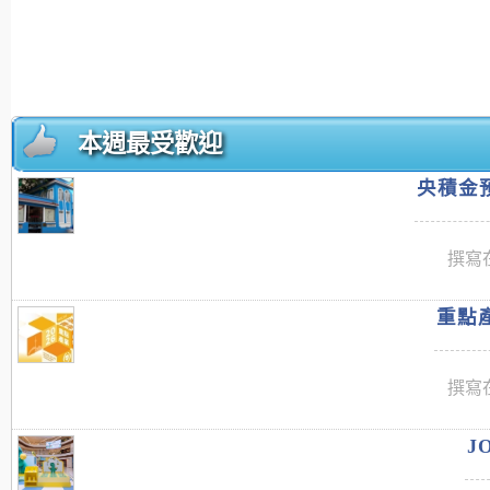
本週最受歡迎
央積金預
撰寫在
重點產
撰寫在
J