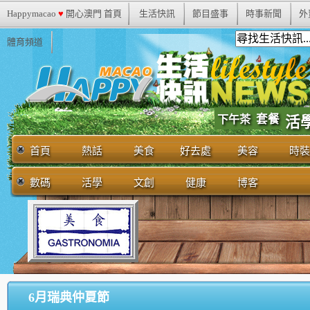
Happymacao
♥
開心澳門 首頁
生活快訊
節目盛事
時事新聞
外
體育頻道
套餐
下午茶
活
首頁
熱話
美食
好去處
美容
時裝
數碼
活學
文創
健康
博客
6月瑞典仲夏節