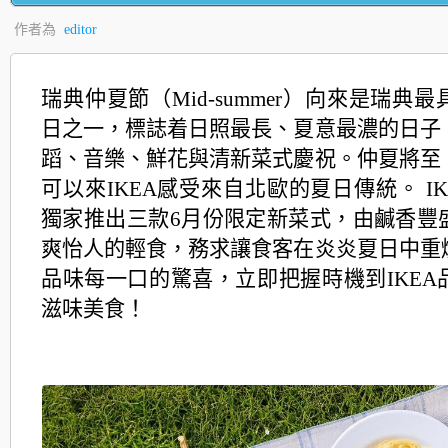
作者為
editor
瑞典仲夏節（Mid-summer）
向來是瑞典最
日之一，標誌着日照最長、
夏意最濃的日子
蹈、音樂、鮮花與清新菜式慶祝。
仲夏將至
可以來IKEA感受來自北歐的夏日傳統。 IK
獨家推出三款6月份限定新菜式，
由鹹香豐
爽怡人的輕食，
務求讓食客在炎炎夏日中重
品味每一口的驚喜，
立即把握時機到IKE
滋味美食！