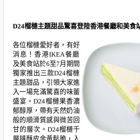
D24榴槤主題甜品驚喜登陸香港餐廳和美食
各位榴槤愛好者，有好
消息！
香港IKEA餐廳
及美食站於6至7月期間
獨家推出三款D24榴槤
主題甜品，引領大家進
入一場充滿驚喜的味蕾
盛宴。
D24榴槤果香濃
郁醇厚，
帶有天然奶油
般的順滑質感與微苦回
甘的層次。D24榴槤千
層撻酥
皮金黃鬆脆，入