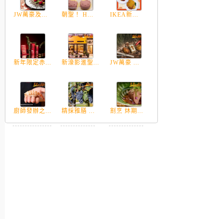
JW萬豪及...
朝聖！ H...
IKEA新...
新年限定赤...
新濠影滙聖...
JW萬豪 ...
廚師發辦之...
精採雅膳 ...
割烹 炑期...