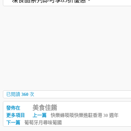
凍食品系列
即可享85折優惠。
已閱讀
360
次
美食佳餚
發佈在
更多項目
上一篇
快樂蜂啖啖快樂進駐香港 30 週年
下一篇
葡萄牙月尋味葡國