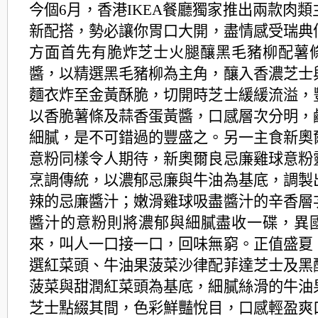
今個6月，香港IKEA餐廳獨家推出兩款肉類
新配搭，勢必讓你胃口大開，盡情感受瑞典
方面
首先有脆炸芝士火腿釀黑毛豬柳配薯
醬，以精選黑毛豬
柳為主角，釀入香濃芝士
麵衣炸至金黃酥脆，
切開時芝士緩緩流溢，
以香脆薯條及蒜香蛋黃醬，
口感層次分明，
細膩，是不可錯過的豐盛之。
另一主食新奧
意粉同樣令人期待，
新奧爾良忌廉雞球意粉
烹調傳統，
以濃郁忌廉與牛油為基底，調製
辣的忌廉醬汁；
嫩滑雞球吸盡醬汁的辛香層
醬汁的意粉則將濃郁與細膩盡收一碟，異
來，
叫人一口接一口，回味無窮。正值盛夏
選紅菜頭、
牛油果菠菜沙律配菲達芝士及黑
菠菜與甜潤紅菜頭為基底，
細膩絲滑的牛油
芝士點綴其間，色彩鮮豔悅目，
口感輕盈爽