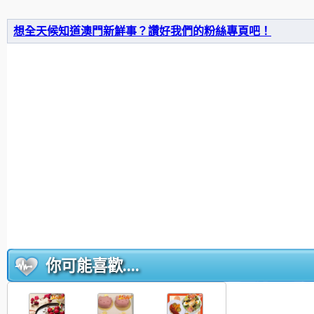
想全天候知道澳門新鮮事？讚好我們的粉絲專頁吧！
你可能喜歡....