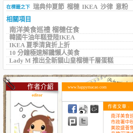
瑞典仲夏節
榴槤
IKEA
沙律
意粉
在標籤之下
相關項目
南洋美食巡禮 榴槤任食
韓國牛油年糕登陸IKEA
IKEA 夏季清貨折上折
10 分鐘極速解饞懶人美食
Lady M 推出全新貓山皇榴槤千層蛋糕
www.happymacao.com
editor
南洋美食巡
市政署中
美妝盛薈