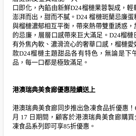
口即化，內餡由新鮮D24榴槤果蓉製成，
輕
澎湃而出，甜而不膩。D24 榴槤斑蘭忌廉
與榴槤濃郁相互平衡，
帶來熱帶雙重誘惑，
的忌廉，層層口感帶來巨大滿足。
D24榴
有外焦內軟、濃滑流心的奢華口感，
榴槤愛
款D24榴槤主題甜品各有特色，
無論是下
品，每一口都是極致滿足。
港澳瑞典美食廊優惠陸續送上
港澳瑞典美食廊同步推出急凍食品折優惠！6 月 
月 17 日期間，顧客於港澳瑞典美食廊購買全線
凍食品系列
即可享85折優惠。