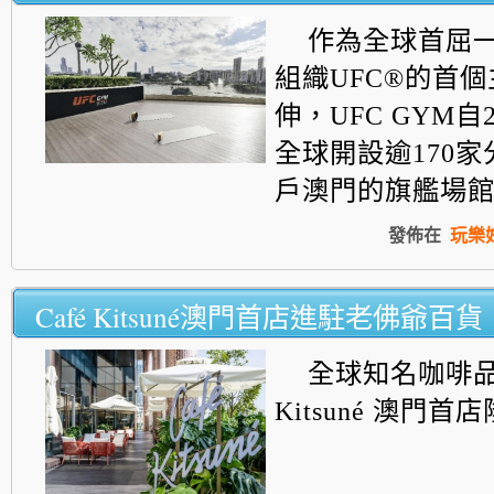
作為全球首屈
組織UFC®的首
伸，UF
C GYM自
全球開設逾170家
戶澳門的旗艦場館....
發佈在
玩樂
Café Kitsuné澳門首店進駐老佛爺百貨
全球知名咖啡品牌
Kitsuné 澳門