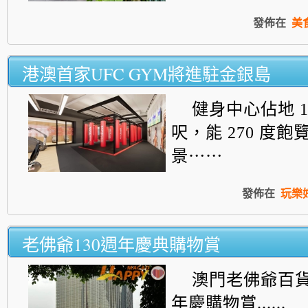
發佈在
美
港澳首家UFC GYM將進駐金銀島
健身中心佔地 15
呎，能 270 度
景⋯⋯
發佈在
玩樂
老佛爺130週年慶典購物賞
澳門老佛爺百貨
年慶購物賞......