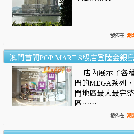
發佈在
潮
澳門首間POP MART S級店登陸金銀
店內展示了各
門的MEGA系列，
門地區最大最完
區⋯⋯
發佈在
潮