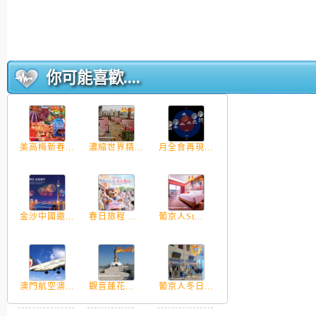
你可能喜歡....
美高梅新春...
濃縮世界精...
月全食再現...
金沙中國邀...
春日旅程 ...
葡京人St...
澳門航空澳...
觀音蓮花...
葡京人冬日...