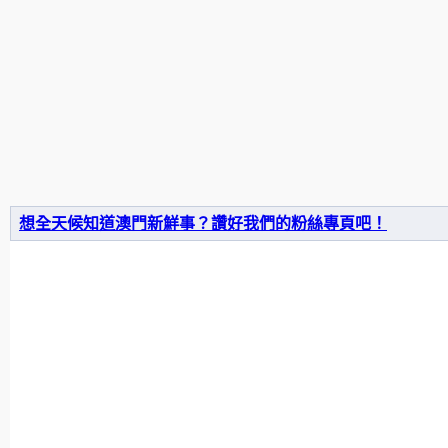
想全天候知道澳門新鮮事？讚好我們的粉絲專頁吧！