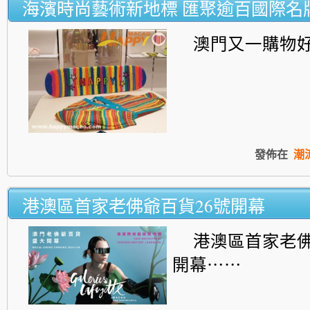
海濱時尚藝術新地標 匯聚逾百國際名
澳門又一購物
發佈在
潮
港澳區首家老佛爺百貨26號開幕
港澳區首家老佛
開幕⋯⋯