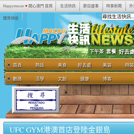
Happymacao
♥
開心澳門 首頁
生活快訊
節目盛事
時事新聞
外
體育頻道
套餐
下午茶
好去
首頁
熱話
美食
好去處
美容
時裝
數碼
活學
文創
健康
博客
UFC GYM港澳首店登陸金銀島