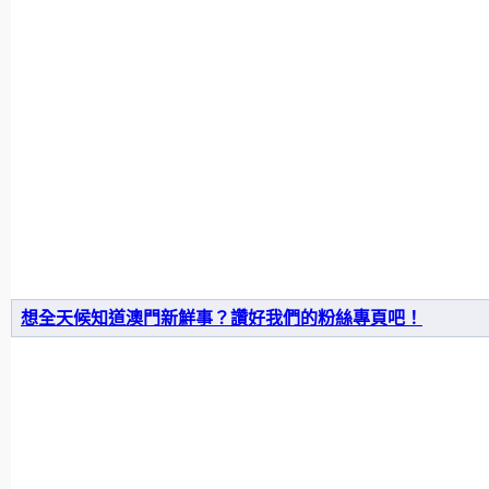
想全天候知道澳門新鮮事？讚好我們的粉絲專頁吧！