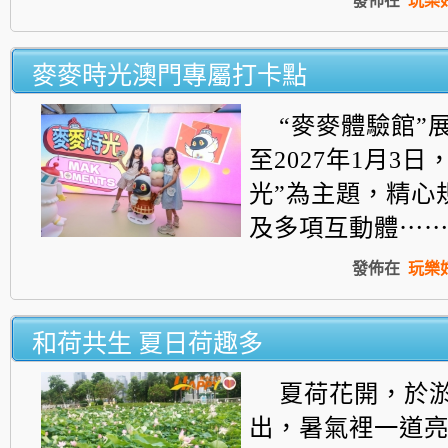
發佈在
玩樂
麥麥時光澳門專屬打卡點
“麥麥體驗館”
至
2027
年
1
月
3
日
光”為主題，精心
及多項互動體⋯
發佈在
玩樂
和荷共生 夏日荷趣多
夏荷花開，於
出，暑氣裡一道