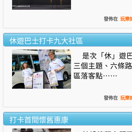
發佈在
玩樂
休遊巴士打卡九大社區
是次「休」遊
三個主題、六條
區落客點⋯⋯
發佈在
玩樂
打卡首間懷舊惠康