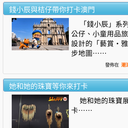
錢小辰與桔仔帶你打卡澳門
「錢小辰」系
公仔、小童用品
設計的「
藝賞‧
步地圖⋯⋯
發佈在
潮
她和她的珠寶等你來打卡
她和她的珠寶
卡⋯⋯