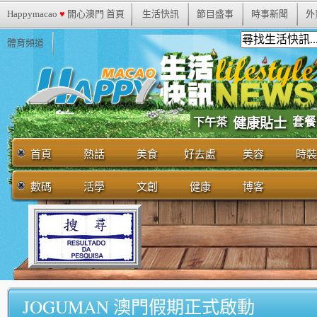
Happymacao
♥
開心澳門 首頁
生活快訊
節目盛事
時事新聞
外
體育頻道
套餐
下午茶
健康貼士
首頁
熱話
美食
好去處
美容
時裝
數碼
活學
文創
健康
博客
JOGUMAN 澳門假期正式啟動