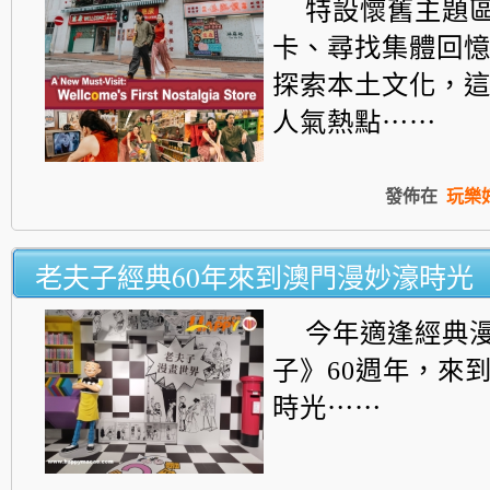
特設懷舊主題
卡、尋找集體回
探索本土文化，
人氣熱點⋯⋯
發佈在
玩樂
老夫子經典60年來到澳門漫妙濠時光
今年適逢經典
子》60週年，來
時光⋯⋯