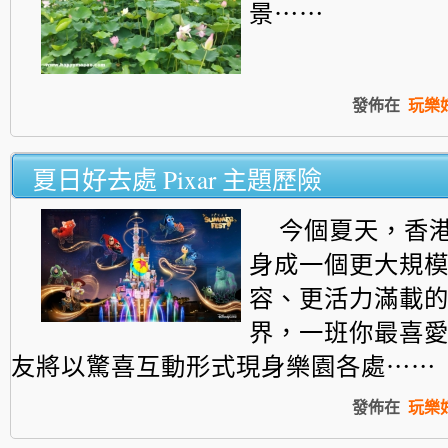
景⋯⋯
發佈在
玩樂
夏日好去處 Pixar 主題歷險
今個夏天，香
身成一個更大規
容、更活力滿載的 P
界，一班你最喜愛的 
友將以驚喜互動形式現身樂園各處⋯⋯
發佈在
玩樂