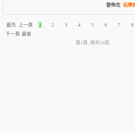
發佈在
玩樂
最先
上一頁
1
2
3
4
5
6
7
8
下一頁
最後
第1頁, 總共16頁