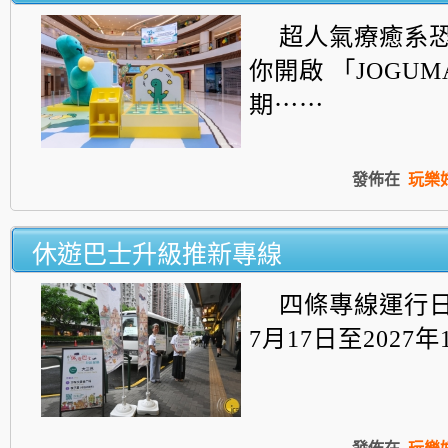
超人氣療癒系恐
你開啟 「JOGUM
期⋯⋯
發佈在
玩樂
休遊巴士升級推新專線
四條專線運行日
7月17日至2027