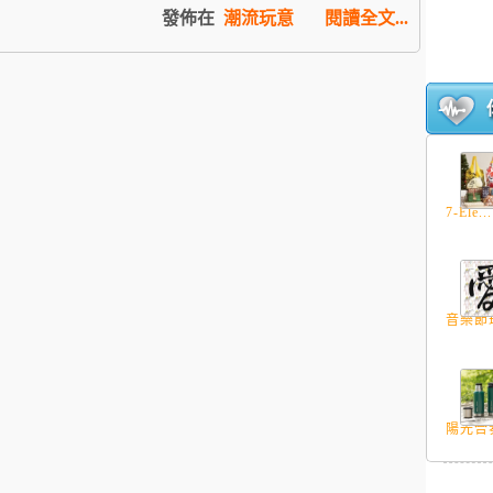
發佈在
潮流玩意
閱讀全文...
7-Ele...
音樂節珍
陽光合奏 