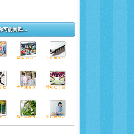
你可能喜歡....
聖誕“反斗...
不用墨水的...
禧...
十五運會及...
姆明產品富...
...
咖啡農莊春...
無印良品五...