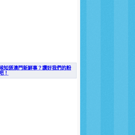
候知道澳門新鮮事？讚好我們的粉
吧！