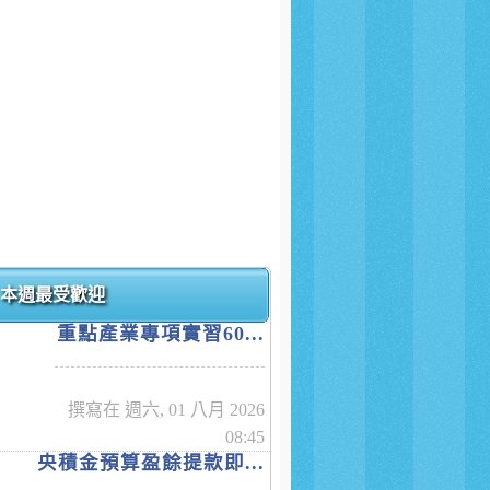
本週最受歡迎
重點產業專項實習60...
撰寫在 週六, 01 八月 2026
08:45
央積金預算盈餘提款即...