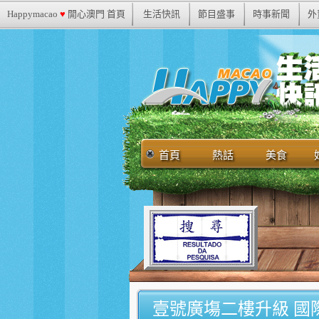
Happymacao
♥
開心澳門 首頁
生活快訊
節目盛事
時事新聞
外
首頁
熱話
美食
壹號廣塲二樓升級 國