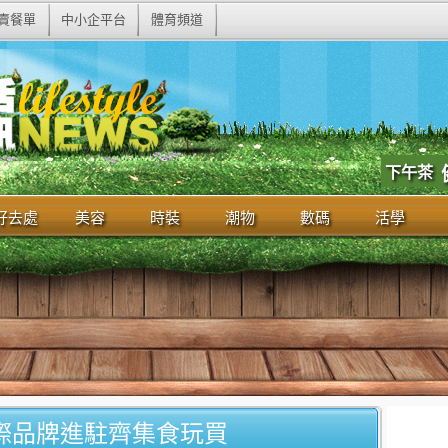
賣餐單
中小企平台
體育頻道
下午茶
好去處
美容
時裝
潮物
數碼
活學
際品牌進駐齊集食玩買