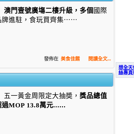
澳門壹號廣塲二樓升級，多個
國際
品牌進駐，食玩買齊集⋯⋯
發佈在
美食佳餚
閱讀全文...
想全天
絲專頁
五一黃金周限定大抽奬，
獎品總值
超過
MOP 13.8
萬元......