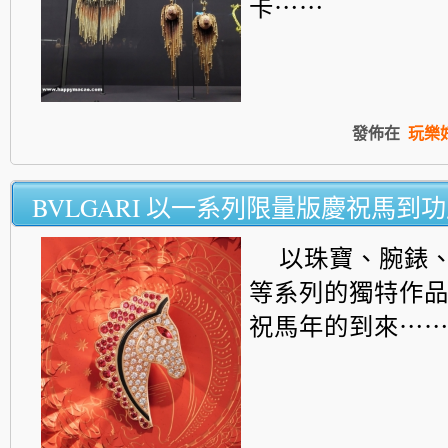
卡⋯⋯
發佈在
玩樂
BVLGARI 以一系列限量版慶祝馬到
以珠寶、腕錶
等系列的獨特作
祝馬年的到來⋯