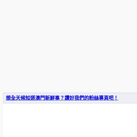
想全天候知道澳門新鮮事？讚好我們的粉絲專頁吧！