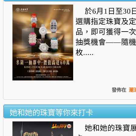
於6月1日至30
選購指定珠寶及
品，即可獲得一
抽獎機會——
隨
枚.....
發佈在
潮
她和她的珠寶等你來打卡
她和她的珠寶