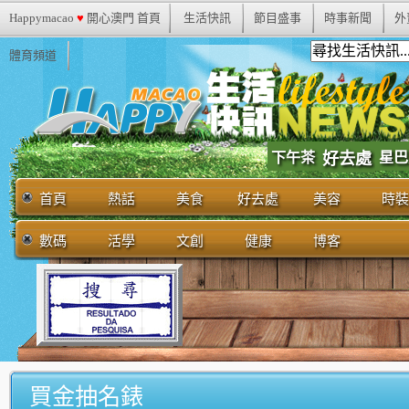
Happymacao
♥
開心澳門 首頁
生活快訊
節目盛事
時事新聞
外
體育頻道
下午茶
好去處
星巴
首頁
熱話
美食
好去處
美容
時裝
數碼
活學
文創
健康
博客
買金抽名錶