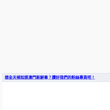
想全天候知道澳門新鮮事？讚好我們的粉絲專頁吧！