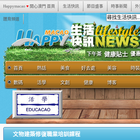
Happymacao
♥
開心澳門 首頁
生活快訊
節目盛事
時事新聞
外
體育頻道
優
下午茶
健康貼士
首頁
熱話
美食
好去處
美容
時裝
數碼
活學
文創
健康
博客
文物建築修復職業培訓課程