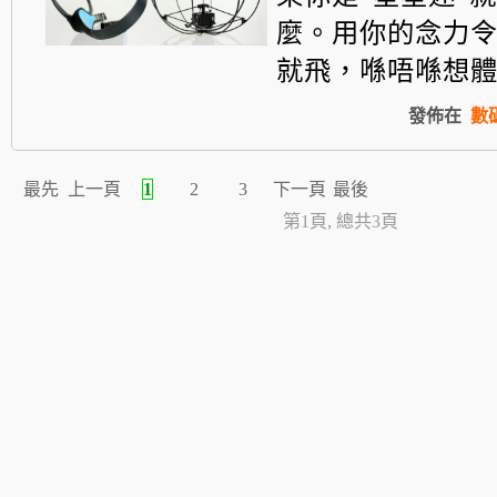
麼。用你的
念力
就飛，
喺唔喺想體驗
發佈在
數
最先
上一頁
1
2
3
下一頁
最後
第1頁, 總共3頁