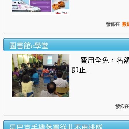
發佈在
數
圖書館e學堂
費用全免，名
即止...
發佈在
星巴克手機落單從此不再排隊