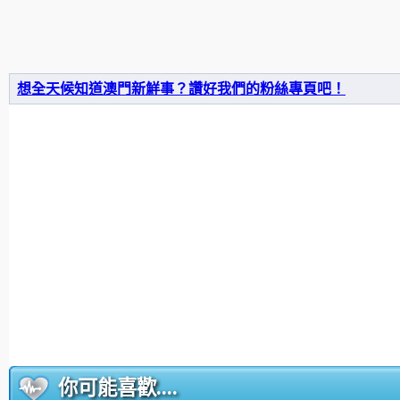
想全天候知道澳門新鮮事？讚好我們的粉絲專頁吧！
你可能喜歡....