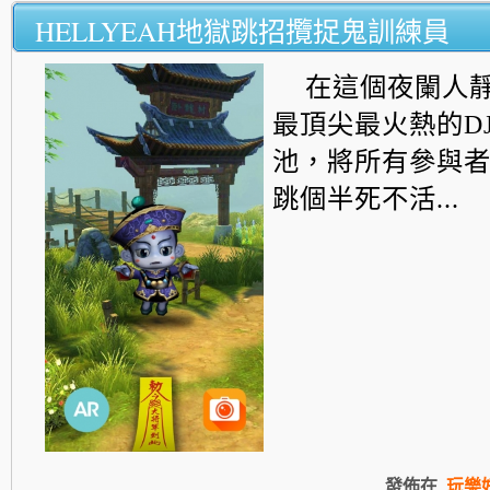
HELLYEAH地獄跳招攬捉鬼訓練員
在這個夜闌人
最頂尖最火熱的D
池，將所有參與
跳個
半死不活...
發佈在
玩樂