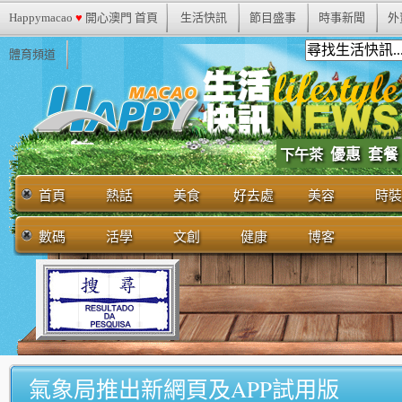
Happymacao
♥
開心澳門 首頁
生活快訊
節目盛事
時事新聞
外
體育頻道
優惠
套餐
下午茶
首頁
熱話
美食
好去處
美容
時裝
數碼
活學
文創
健康
博客
氣象局推出新網頁及APP試用版