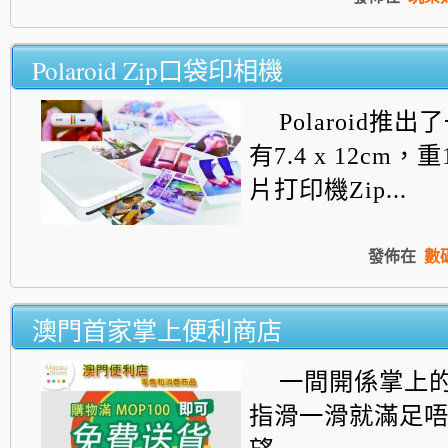
Polaroid Zip口袋印相機
Polaroid推
有7.4 x 12cm，
片打印機Zip...
發佈在
數
澳門首家掌上便利商店
一間開係掌上的S
指滑一滑就滿足