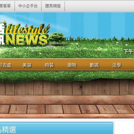
賣餐單
中小企平台
體育頻道
下午
好去處
美容
時裝
潮物
數碼
活學
品精選