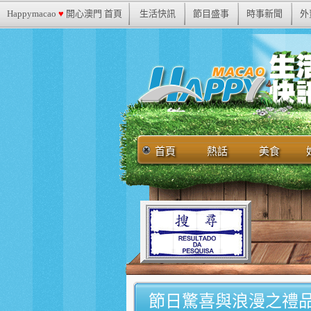
Happymacao
♥
開心澳門 首頁
生活快訊
節目盛事
時事新聞
外
首頁
熱話
美食
節日驚喜與浪漫之禮