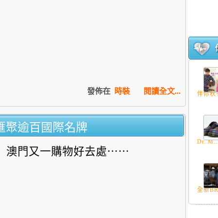
發佈在
時裝
閱讀全文...
伴你秋冬
匯聚逾百國際名牌
Dr. M..
澳門又一購物好去處⋯⋯
全新BR0