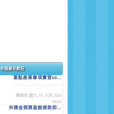
本週最受歡迎
重點產業專項實習60...
撰寫在 週六, 01 八月 2026
08:45
央積金預算盈餘提款即...