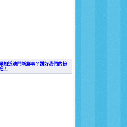
候知道澳門新鮮事？讚好我們的粉
吧！