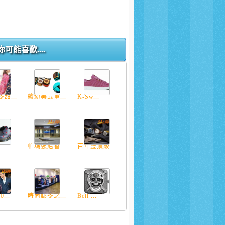
你可能喜歡....
甜...
繽紛美式軍...
K-Sw...
.
帕瑪強尼香...
百年靈頂級...
...
時尚廊冬之...
Bell ...