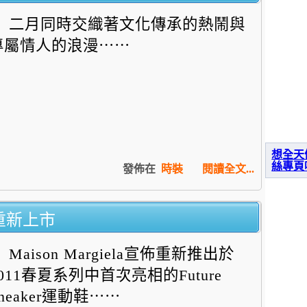
二月同時交織著文化傳承的熱鬧與
專屬情人的浪漫⋯⋯
想全天
絲專頁
發佈在
時裝
閱讀全文...
動鞋重新上市
Maison Margiela宣佈重新推出於
2011春夏系列中首次亮相的F
uture
neaker運動鞋⋯⋯