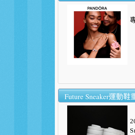
Future Sneaker運
S