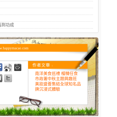
馬到功成
w.happymacao.com
南洋美食巡禮 榴槤任食
市政署中秋主題興趣班
美妝盛薈集結全球知名品
牌沉浸式體驗