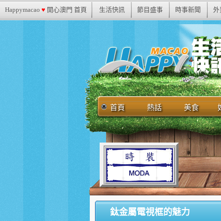
Happymacao
♥
開心澳門 首頁
生活快訊
節目盛事
時事新聞
外
首頁
熱話
美食
鈦金屬電視框的魅力