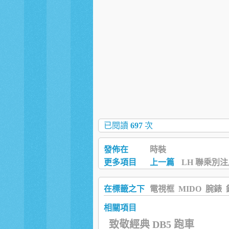
已閱讀
697
次
發佈在
時裝
更多項目
上一篇
LH 聯乘別
在標籤之下
電視框
MIDO
腕錶
相關項目
致敬經典 DB5 跑車