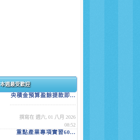
本週最受歡迎
央積金預算盈餘提款即...
撰寫在 週六, 01 八月 2026
08:52
重點產業專項實習60...