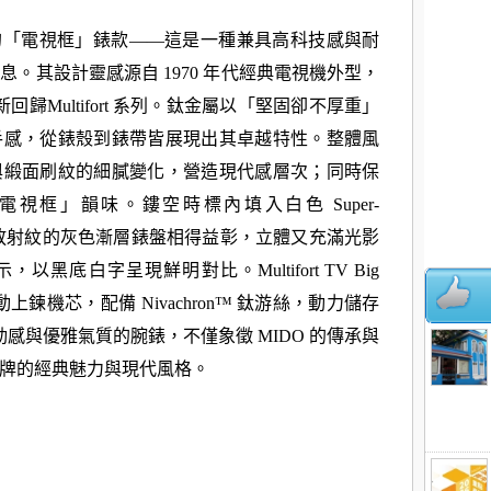
奇的「電視框」錶款——這是一種兼具高科技感與耐
息。其設計靈感源自 1970 年代經典電視機外型，
重新回歸
Multifort 系列。鈦金屬以「堅固卻不厚重」
手感，從錶殼到錶帶皆展現出
其卓越特性。整體風
與緞面刷紋的細膩變化，營造現代感層次；同時保
視框」韻味。鏤空時標內填入白色 Super-
放射紋的灰色漸層錶盤相得益彰，立體又充滿光影
顯示，以黑底白字呈現
鮮明對比。Multifort TV Big
r 80 自動上鍊機芯，配備 Nivachron™ 鈦游絲，
動力儲存
動感與優雅氣質的腕錶，不僅象徵 MIDO 的傳承與
牌的經典魅力與現代風格。