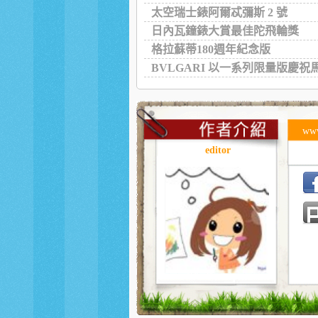
太空瑞士錶阿爾忒彌斯 2 號
日內瓦鐘錶大賞最佳陀飛輪獎
格拉蘇蒂180週年紀念版
BVLGARI 以一系列限量版慶祝
ww
editor