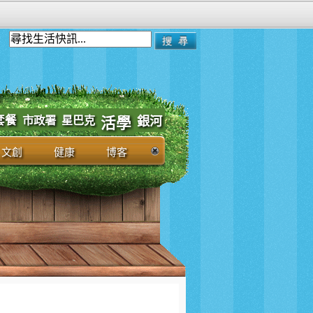
套餐
市政署
星巴克
銀河
活學
文創
健康
博客