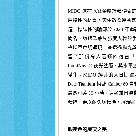
MIDO 選擇以鈦金屬詮釋傳
用特性的材質，天生
散發運動氣
這一標誌性的輪廓於 2023 年
聞名，讓錶款兼具強度與輕盈
格以單色調呈現，並透過拋光
留了那份令人著迷的復古「電
LumiNova® 夜光塗層，與水平
變化。MIDO 經典的大日期
Date Titanium 搭載 Calibe
最長可達 80 小時。這款兼具運
精神，更以
耐久與精準，展現品
銀灰色的層次之美