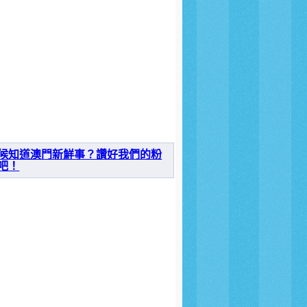
候知道澳門新鮮事？讚好我們的粉
吧！