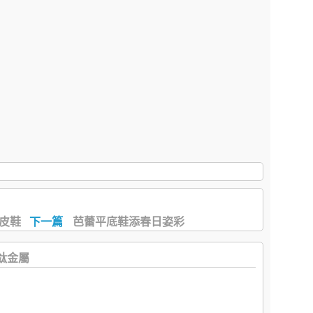
注皮鞋
下一篇
芭蕾平底鞋添春日姿彩
鈦金屬