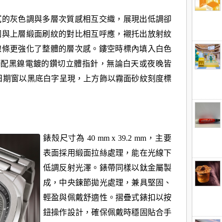
膩的灰色調與多層次質感相互交織，展現出低調卻
圈與上層緞面刷紋的對比相互呼應，襯托出放射紋
線條更強化
了整體的層次感。鏤空時標內填入白色
光塗層，搭配黑鎳電鍍的鑽切立體指針，
無論白天或夜晚皆
大日期窗以黑底白字呈現，上方飾以霧面砂紋刻度標
錶殼尺寸為 40 mm x 39.2 mm，主要
表面採用緞面拉絲處理，能在光線下
低調反射光澤。錶帶同樣以
鈦金屬製
成，中央鍊節拋光處理，兼具堅固、
輕盈與佩戴舒適性。摺疊式錶扣以按
鈕操作設計，確保
佩戴時穩固貼合手