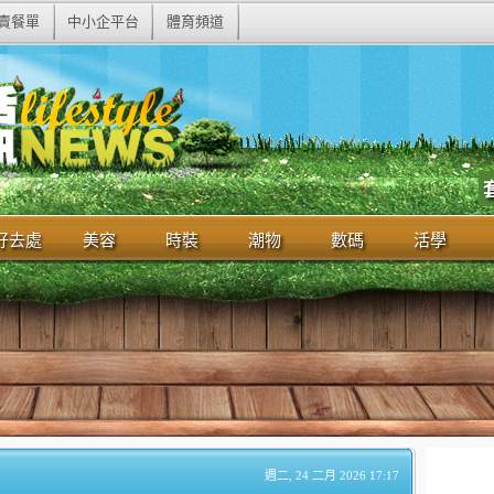
賣餐單
中小企平台
體育頻道
好去處
美容
時裝
潮物
數碼
活學
週二, 24 二月 2026 17:17