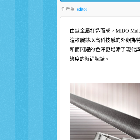
作者為
editor
由鈦金屬打造而成，MIDO Multi
這款腕錶以高科技
感的外觀為
和而閃耀的色澤更增添了現代
適度的時尚腕錶。