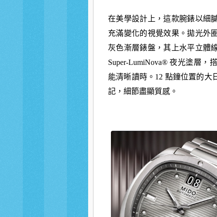
在美學設計上，這款腕錶以細
充滿變化的視覺效果
。拋光外
灰色漸層錶盤，其上水平立體
Super-LumiNova® 夜
能清晰讀時。12 點鐘位置的
記
，細節盡顯質感。