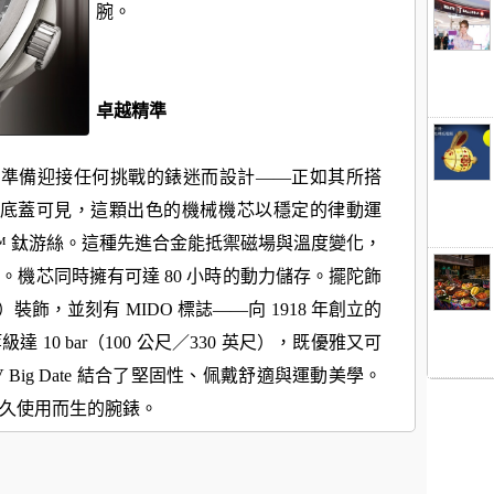
腕。
卓越精準
e Titanium 為準備迎接任何挑戰的錶迷而設計——正如其所搭
底蓋可見，這顆出色的機械機芯以穩定的律動運
™ 鈦游絲
。這種先進合金能抵禦磁場與溫度變化，
機芯同時擁有可達 80 小時
的動力儲存。擺陀飾
ève）裝飾，並刻有 MIDO 標誌——向 1918 年創立
的
10 bar（100 公尺／330 英尺），既優雅又可
 TV Big Date 結合了堅固性、佩戴舒適與運動美學。
久使用而生的腕錶。