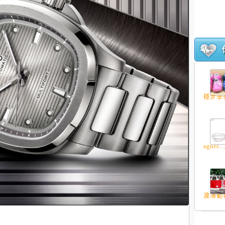
穩步學行
agnés..
渡海動物