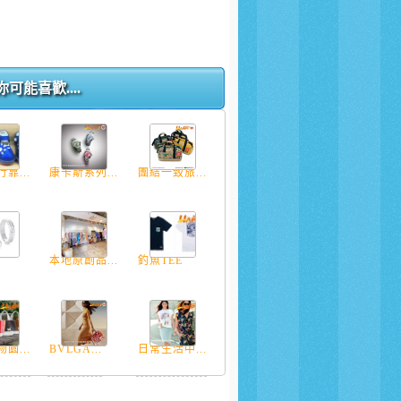
你可能喜歡....
靠...
康卡斯系列...
團結一致旅...
.
本地原創品...
釣魚TEE
園...
BVLGA...
日常生活中...