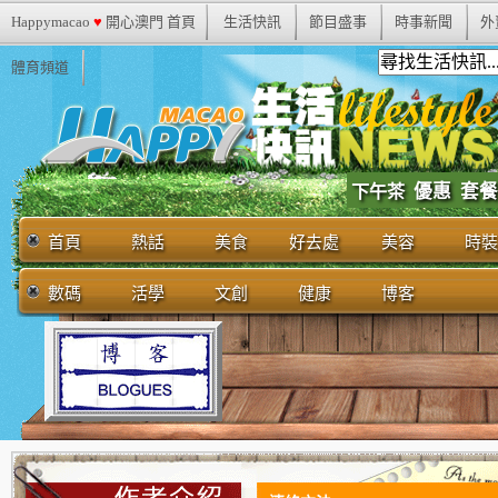
Happymacao
♥
開心澳門 首頁
生活快訊
節目盛事
時事新聞
外
體育頻道
優惠
套餐
下午茶
首頁
熱話
美食
好去處
美容
時裝
數碼
活學
文創
健康
博客