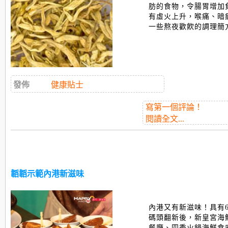
肪的食物，令腸胃增加
有虛火上升，喉痛、暗
一些熬夜歡飮的調理簡方..
發佈
健康貼士
寫第一個評論！
閱讀全文...
韜韜示範內港新滋味
內港又有新滋味！具有6
碼頭翻新後，新皇宮海
餐廳、四季火鍋海鮮食