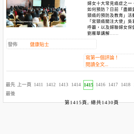
婦女十大常見癌症之一
如何預防？日前「盡顯
頸癌的預防及教育」活
「宮頸癌關注大使」吳
呼籲，以及婦聯婦女保
劉雁華講解......
發佈
健康貼士
寫第一個評論！
閱讀全文...
最先
上一頁
1411
1412
1413
1414
1416
1417
1418
1415
最後
第1415頁, 總共1430頁