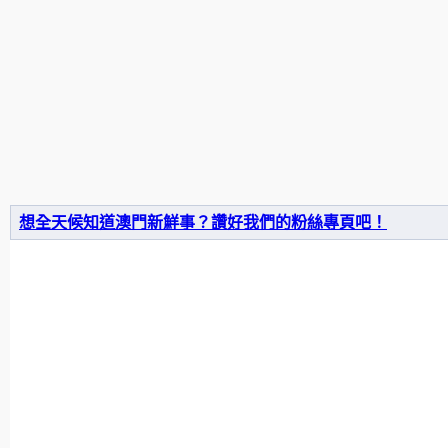
想全天候知道澳門新鮮事？讚好我們的粉絲專頁吧！