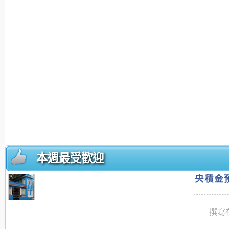
本週最受歡迎
央積金預
撰寫在