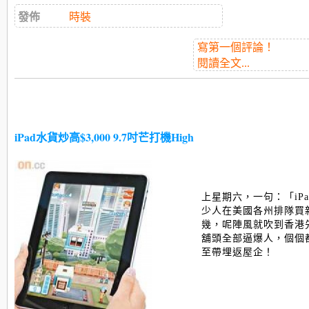
發佈
時裝
寫第一個評論！
閱讀全文...
iPad水貨炒高$3,000 9.7吋芒打機High
上星期六，一句：「iPad 
少人在美國各州排隊買新
幾，呢陣風就吹到香港先
舖頭全部逼爆人，個個
至帶埋返屋企！