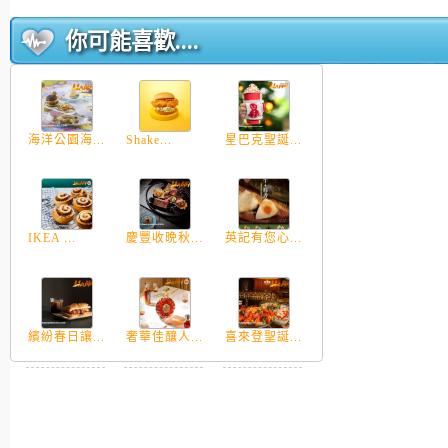
你可能喜歡....
海洋公園海...
Shake...
星巴克聖誕...
IKEA ...
慶豐收晩秋...
英記有您心...
繽紛春日讓...
奢華佳釀人...
喜來登聖誕...