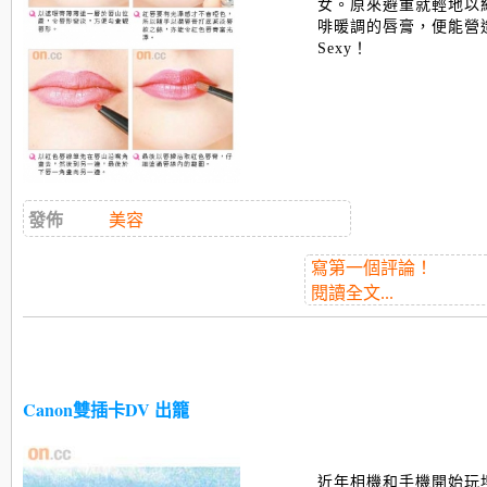
女。原來避重就輕地以
啡暖調的唇膏，便能營造唇
Sexy！
發佈
美容
寫第一個評論！
閱讀全文...
Canon雙插卡DV 出籠
近年相機和手機開始玩