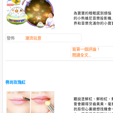
為寶寶的睡眠感到煩惱 
的小熊維尼音樂投影機
界和音樂充滿你的小寶寶的
發佈
潮流玩意
寫第一個評論！
閱讀全文...
唇尚玫瑰紅
聽說塗鮮紅、鮮粉紅、
膏會顯得牙齒黃黃，毫
抗拒但心裏總想找機會