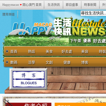
Happymacao
♥
開心澳門 首頁
生活快訊
節目盛事
時事新聞
外
體育頻道
優惠
下午茶
好去處
首頁
熱話
美食
好去處
美容
時裝
數碼
活學
文創
健康
博客