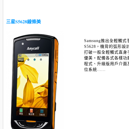
三星S5628線條美
Samsung推出全輕觸式手機
S5628，機背的弧形
打破一般全輕觸式直身
優美。配備各式各樣功
程式、升級版用戶介面及W
位系統......