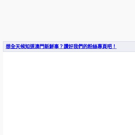
想全天候知道澳門新鮮事？讚好我們的粉絲專頁吧！