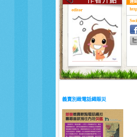
連
htt
editor
Soci
義賣別緻電話繩賑災