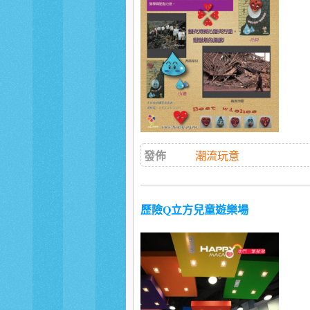
發佈
潮流玩意
歷險Q立方兒童遊樂場