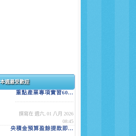
本週最受歡迎
重點產業專項實習60...
撰寫在 週六, 01 八月 2026
08:45
央積金預算盈餘提款即...