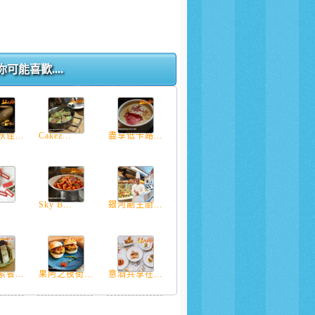
你可能喜歡....
佳...
Cakez...
盡享低卡路...
.
Sky B...
銀河副主廚...
餐...
果阿之夜街...
意酒共享在...