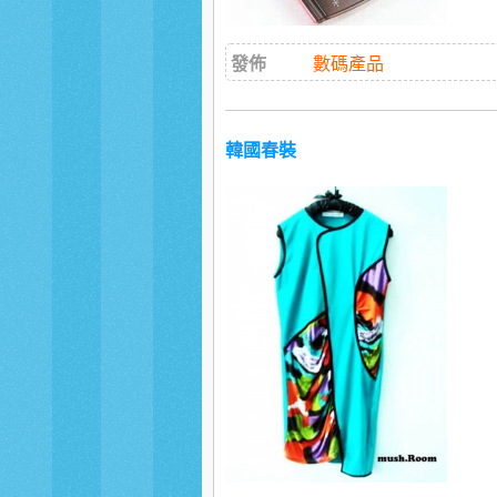
發佈
數碼產品
韓國春裝