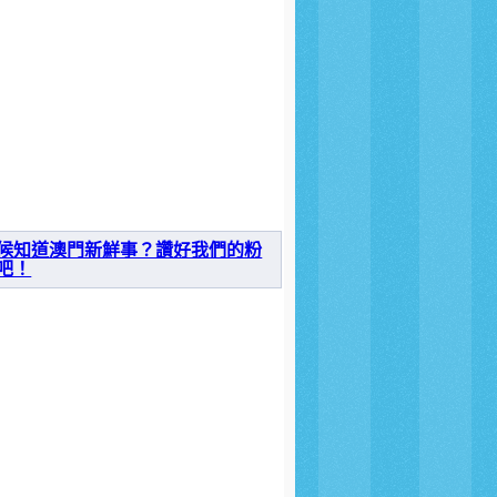
候知道澳門新鮮事？讚好我們的粉
吧！