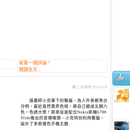
寫第一個評論！
閱讀全文...
週二, 20 四月 2010 10:32
插畫師小克筆下的聾貓，為人外表都黑白
分明，最近竟然賣弄色相，將自己變成五顏六
色，色誘大眾！原來這是配合Nokia新機6700
Slide推出的宣傳噱頭，小克特別利用聾貓，
設計了多款撞色手機主題...