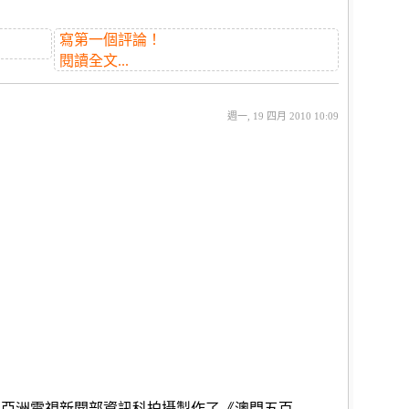
寫第一個評論！
閱讀全文...
週一, 19 四月 2010 10:09
，亞洲電視新聞部資訊科拍攝製作了《澳門五百