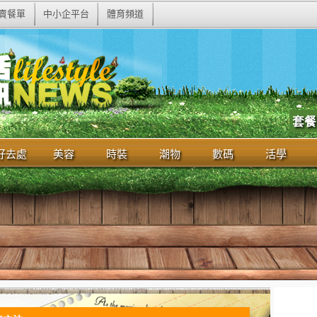
賣餐單
中小企平台
體育頻道
套餐
好去處
美容
時裝
潮物
數碼
活學