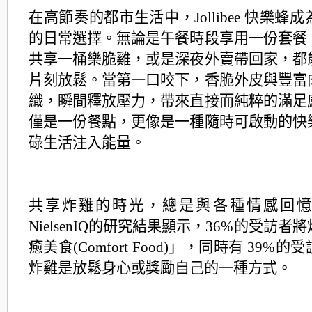
在高節奏的都市生活中，Jollibee 快樂蜂
的日常選擇。無論是午餐時段享用一份套
餐
共享一桶樂脆雞，或是深夜外賣帶回家，都
片刻放鬆。當第一口咬
下，香脆外皮與豐富
織，瞬間釋放壓力，帶來直接而純粹的滿足
僅是
一份餐點，更像是一種隨時可啟動的快
碌生活注入能量。
共享炸雞的時光，總是與各種情感回憶
NielsenIQ的研究結果顯示，36%的受訪者將
癒美食(Comfort Food)」，同時有 39%
炸雞是放鬆身心或獎勵自
己的一種方式。