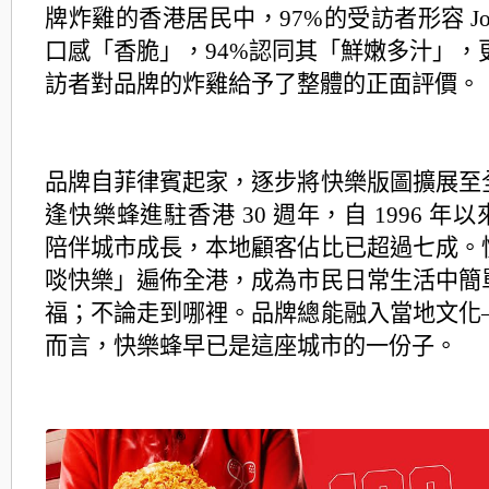
牌炸雞的香港居民中，
97%的受訪者形容 Jol
口感「香脆」，94%認同其「鮮嫩多汁」，更
訪者
對品牌的炸雞給予了整體的正面評價。
品牌自菲律賓起家，逐步將快樂版圖擴展至
逢快樂蜂進駐香港 30 週年，自 1996 年
以
陪伴城市成長，本地顧客佔比已超過七成。
啖快樂」遍佈全港，成
為市民日常生活中簡
福；不論走到哪裡。品牌總能融入當地文化
而言，
快樂蜂早已是這座城市的一份子。