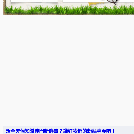
想全天候知道澳門新鮮事？讚好我們的粉絲專頁吧！