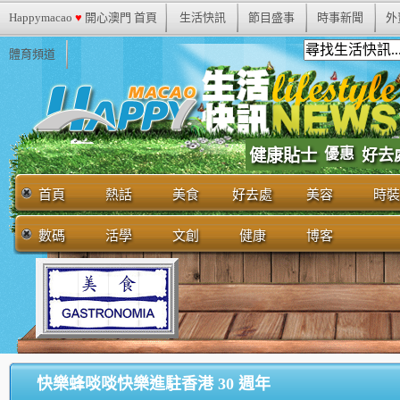
Happymacao
♥
開心澳門 首頁
生活快訊
節目盛事
時事新聞
外
體育頻道
優惠
健康貼士
好去
首頁
熱話
美食
好去處
美容
時裝
數碼
活學
文創
健康
博客
快樂蜂啖啖快樂進駐香港 30 週年