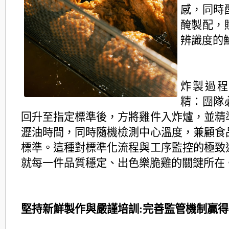
感，同時
醃製配，
辨識度的
炸製過
精：團隊
回升至指定標準後，方將雞件入炸爐，並精
瀝油時間，同時隨機檢測中心溫度，兼顧食
標準。
這種對標準化流程與工序監控的極致
就每一件品質穩定、出色樂脆雞的關鍵所在
堅持新鮮製作與嚴謹培訓:完善監管機制贏