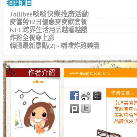
相關項目
Jollibee啖啖快樂推廣活動
麥當勞12日優惠麥麥歎套餐
KFC跨界生活用品越看越餓
炸雞全餐穿上腳
韓國最新景點(2) - 噹噹炸雞樂園
www.happymacao.com
editor
南洋美食巡
市政署中
美妝盛薈
品牌沉浸