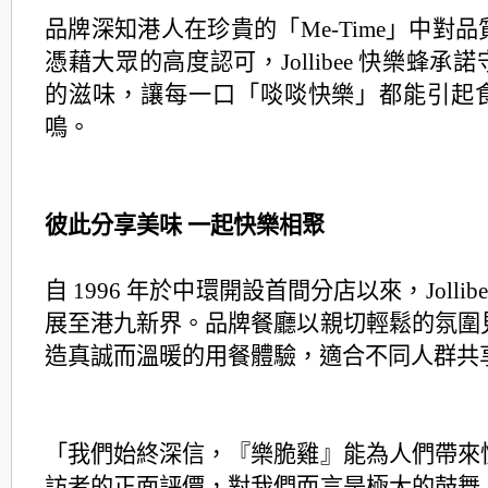
品牌深知港人在珍貴的「Me-Time」中對
憑藉大眾的高度認可，Jollibee 快樂蜂承
諾
的滋味，讓每一口「啖啖快樂」都能引起
鳴。
彼此分享美味 一起快樂相聚
自 1996 年於中環開設首間分店以來，Jollib
展至港九新界。品牌餐廳以親切輕鬆的
氛圍
造真誠而溫暖的用餐體驗，適合不同人群共
「我們始終深信，『樂脆雞』能為人們帶來
訪者的正面評價，對我們而言是極大的
鼓舞