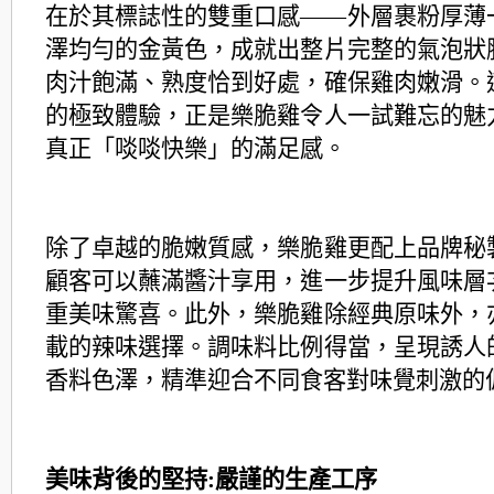
在於其標誌性的雙重口感——外層裹粉厚
薄
澤均勻的金黃色，成就出整片完整的氣泡狀
肉汁飽滿、熟度恰到好
處，確保雞肉嫩滑。
的極致體驗，正是樂脆雞令人一試難忘的魅
真正
「啖啖快樂」的滿足感。
除了卓越的脆嫩質感，樂脆雞更配上品牌秘
顧客可以蘸滿醬汁享用，進一步提升風
味層
重美味驚喜。此外，樂脆雞除經典原味外，
載的辣味選擇。調味
料比例得當，呈現誘人
香料色澤，精準迎合不同食客對味覺刺激的
美味背後的堅持:嚴謹的生產工序