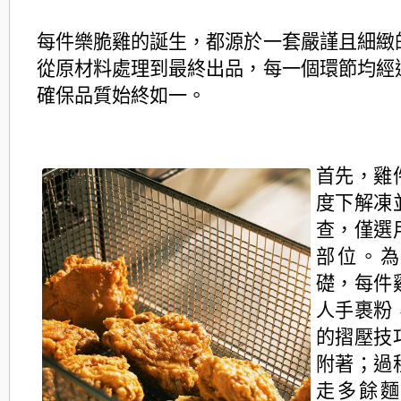
每件樂脆雞的誕生，都源於一套嚴謹且細緻
從原材料處理到最終出品，每一個環節
均經
確保品質始終如一。
首先，雞
度下解凍
查，僅選
部位。
礎，每
件
人手裹粉
的摺壓技
附著；過
走多餘