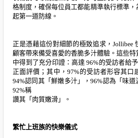
格制度，確保每位員
工都能精準執行標準，
起第一道防線。
正是憑藉這份對細節的極致追求，Jollibee
顧客帶來備受喜愛的香脆多汁體驗。這些
特
中得到了充分印證：高達 96%的受訪者給予 Jol
正面評價；其中，97%
的受訪者形容其口
94%認同其「鮮嫩多汁」，96%認為「味
92%稱
讚其「肉質嫩滑」。
繁忙上班族的快樂儀式