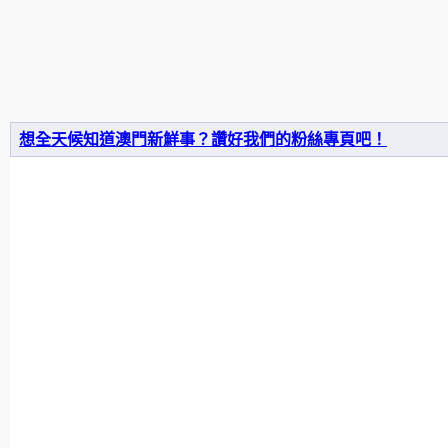
想全天候知道澳門新鮮事？讚好我們的粉絲專頁吧！