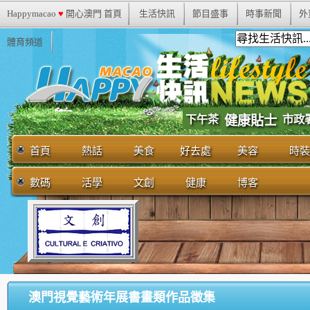
Happymacao
♥
開心澳門 首頁
生活快訊
節目盛事
時事新聞
外
體育頻道
市政
下午茶
健康貼士
首頁
熱話
美食
好去處
美容
時裝
數碼
活學
文創
健康
博客
澳門視覺藝術年展書畫類作品徵集