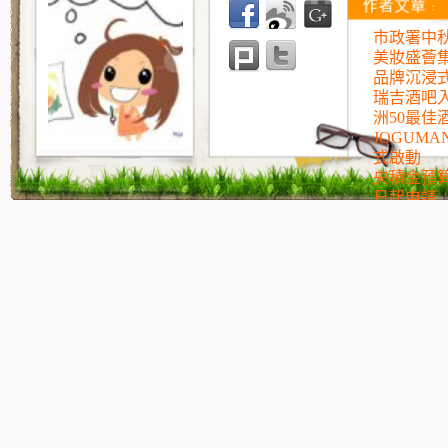
市政署中
美妝盛薈
品牌沉浸
瑞吉酒吧入
洲50最佳
JOGUM
式啟動
央積金預
日起申請