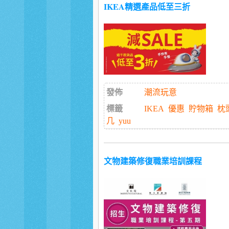
IKEA精選產品低至三折
發佈
潮流玩意
標籤
IKEA
優惠
貯物箱
枕
几
yuu
文物建築修復職業培訓課程