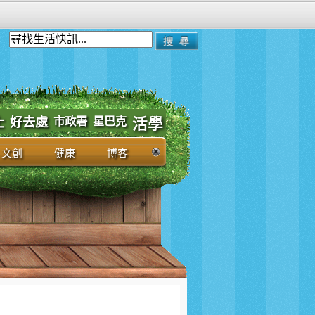
市政署
士
好去處
星巴克
活學
文創
健康
博客