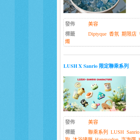
發佈
美容
標籤
Diptyque
香氛
期限店
燭
LUSH X Sanrio 限定聯乘系列
發佈
美容
標籤
聯乘系列
LUSH
Sanrio
狗
沐浴啫喱
Hangyodon
汽泡彈