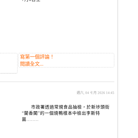
寫第一個評論！
閱讀全文...
週六, 04 七月 2026 14:45
市政署透過常規食品抽檢，於新埗頭街
“蘭香閣”的一個燒鴨樣本中檢出李斯特
菌........