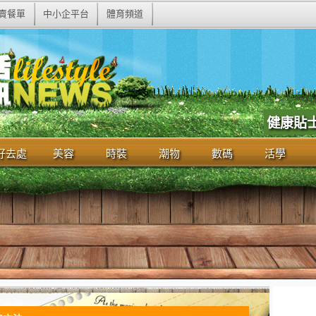
賣餐單
中小企平台
體育頻道
健康貼
好去處
美容
時裝
潮物
數碼
活學