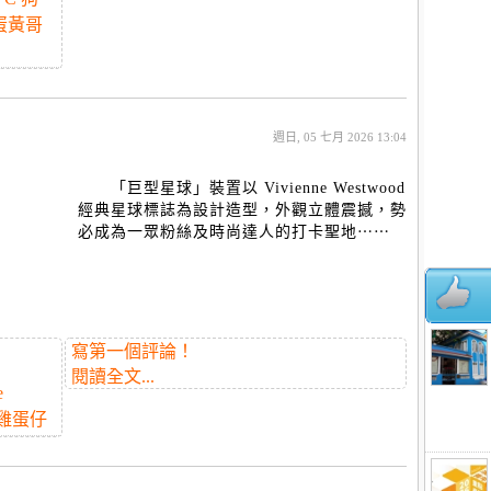
蛋黃哥
週日, 05 七月 2026 13:04
「巨型星球」裝置以 Vivienne Westwood
經典星球標誌為設計造型，外觀立體震撼，勢
必成為一眾粉絲及時尚達人的打卡聖地⋯⋯
寫第一個評論！
閱讀全文...
e
雞蛋仔