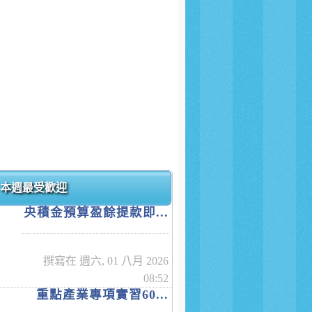
本週最受歡迎
央積金預算盈餘提款即...
撰寫在 週六, 01 八月 2026
08:52
重點產業專項實習60...