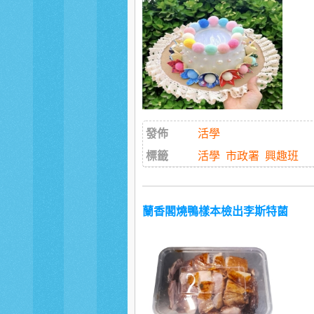
發佈
活學
標籤
活學
市政署
興趣班
蘭香閣燒鴨樣本檢出李斯特菌