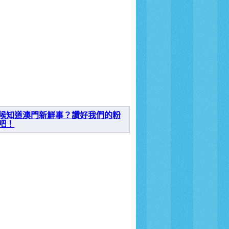
候知道澳門新鮮事？讚好我們的粉
吧！