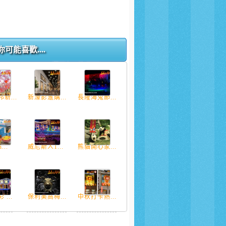
你可能喜歡....
新...
新濠影滙購...
長隆海鬼節...
...
威尼斯人1...
熊貓開心家...
...
保利美高梅...
中秋打卡熱...