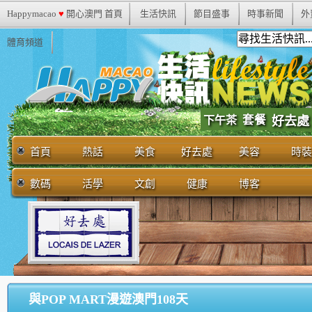
Happymacao
♥
開心澳門 首頁
生活快訊
節目盛事
時事新聞
外
體育頻道
套餐
下午茶
好去處
首頁
熱話
美食
好去處
美容
時裝
數碼
活學
文創
健康
博客
與POP MART漫遊澳門108天