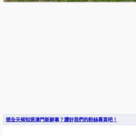
想全天候知道澳門新鮮事？讚好我們的粉絲專頁吧！