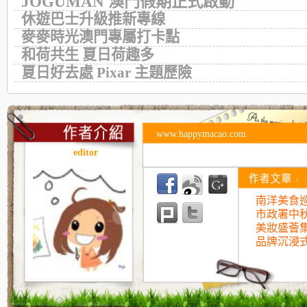
JOGUMAN 澳門假期正式啟動
休遊巴士升級推新專線
麥麥時光澳門專屬打卡點
和荷共生 夏日荷趣多
夏日好去處 Pixar 主題歷險
www.happymacao.com
editor
南洋美食巡
市政署中
美妝盛薈
品牌沉浸