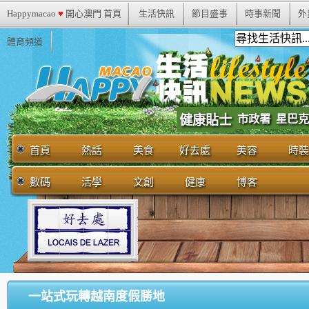
Happymacao
♥
開心澳門 首頁
生活快訊
節目盛事
時事新聞
外
體育頻道
市政署
健康貼士
星巴克
首頁
熱話
美食
好去處
美容
時裝
數碼
活學
文創
健康
博客
一站式玩轉越南度假勝地