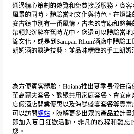
通過精心策劃的遊覽和免費接駁服務，
賓客
風景的同時，體驗當地文化與特色。
在燈籠
安古鎮中別有一番風情，
古老的寺廟和悠美
帶領您沉醉在舊時光中。
您還可以體驗當地
錦文化，或是到Sampan Rhum酒廠中體驗
朗姆酒的釀造技藝，
並品味精緻的手工朗姆
為方便賓客體驗，Hoiana推出夏季長假住
華高爾夫套餐、歡聚共用家庭套餐、
會安南
度假酒店開業優惠以及海鮮盛宴套餐等豐富
可以訪問
網站
，
瞭解更多出眾的產品並計畫
即加入夏日狂歡活動，
非凡的旅程和難忘
您。