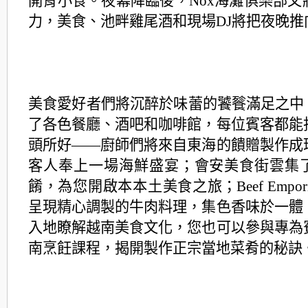
開胃小食。夜幕降臨後，Nox海灘俱樂部又
力，
美食、池畔雞尾酒和現場DJ將把夜晚推
美食愛好者們將沉醉於味蕾的饕餮滿足之中。H
了各
色餐廳、酒吧和咖啡館，每位賓客都能
頭所好——
廚師們將來自東海的饋贈製作成
客人奉上一場海鮮盛宴
；會安美食街雲集
餚，為您開啟本本土美食之旅；
Beef Em
呈現精心調製的牛肉料理，
集色香味於一體
入地瞭解越南美食文化，您也可以參與
專為
南烹飪課程，揭開製作正宗當地菜肴的秘訣