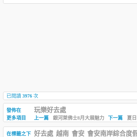
已閱讀
3976
次
玩樂好去處
發佈在
更多項目
上一篇
銀河萊佛士8月大展魅力
下一篇
夏日
好去處
越南
會安
會安南岸綜合度
在標籤之下