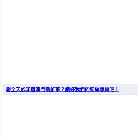
想全天候知道澳門新鮮事？讚好我們的粉絲專頁吧！