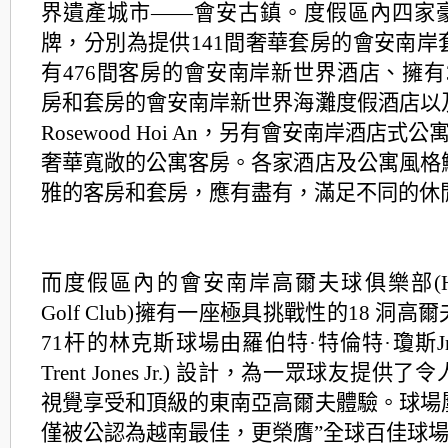
界遺產城市——
會安古鎮。度假區內四家
牌，
分別為提供141間奢華套房的會安南岸
有476間客房的會安南岸新世界酒店、
擁有
房和套房的會安南岸新世界海灘度假酒店以
Rosewood Hoi An，
另有會安南岸酒店式公寓
奢華寬敞的公寓客房。
各家酒店及公寓風格
雅的客房和套房，應有盡有，
滿足不同的休
而度假區內的會安南岸高爾夫球俱樂部(Hoian
Golf Club)擁有一座極具挑戰性的18 洞
71杆的林克斯球場由羅伯特·特倫特·
瓊斯Jr
Trent Jones Jr.) 設計，
為一眾球友提供了令
視覺享受和頂級的東南亞高爾夫體
驗。球場
僅被公認為越南最佳，更榮膺”
全球百佳球場