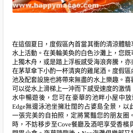
在這個夏日，度假區內首當其衝的清涼體驗
水上活動。
在美輪美奐的白色沙灘上，您既
上獨木舟，
或是踏上浮板感受海浪奔騰，
亦
在茅草傘下小酌一杯清爽的雞尾酒。
度假區
池及配套設施也將帶來無盡的水上樂趣。
喜
可以從水上滑梯上一沖而下感受速度的激情
水中暢遊後，您可在豪華的池畔小屋中放鬆
Edge無邊泳池坐擁壯闊的占婆島全景，
以
一張完美的自拍照，定將驚豔您的朋友圈
時，不妨移步至Cove餐廳及酒吧享受香檳