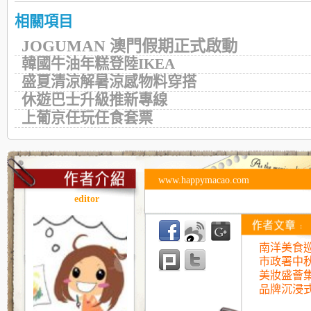
相關項目
JOGUMAN 澳門假期正式啟動
韓國牛油年糕登陸IKEA
盛夏清涼解暑涼感物料穿搭
休遊巴士升級推新專線
上葡京任玩任食套票
www.happymacao.com
editor
南洋美食巡
市政署中
美妝盛薈
品牌沉浸