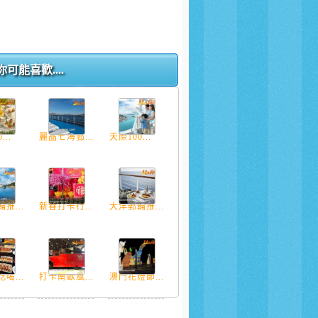
你可能喜歡....
...
麗晶七海郵...
天際100...
推...
新春打卡行...
大洋郵輪推...
喝...
打卡南歐風...
澳門花燈節...