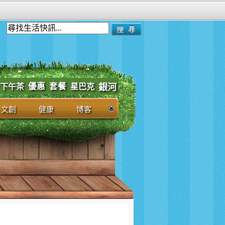
優惠
套餐
下午茶
星巴克
銀河
文創
健康
博客