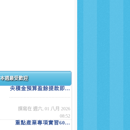
本週最受歡迎
央積金預算盈餘提款即...
撰寫在 週六, 01 八月 2026
08:52
重點產業專項實習60...