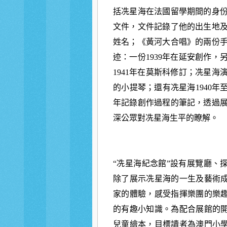
括冼星海在法國留學期間的身
文件，文件記錄了他的出生地
姓名；《黃河大合唱》的兩份
迹：一份1939年在延安創作，
1941年在莫斯科修訂；冼星海
的小提琴；還有冼星海1940年至1
年記錄創作過程的筆記，透過
深公眾對冼星海生平的瞭解。
“冼星海紀念館”設有展覽廳、
除了展示冼星海的一生及藝術
家的體驗，感受指揮樂團的樂
的有趣小知識。為配合展館的開
兒童繪本，目標讀者為澳門小