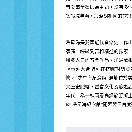
音樂事業發展為主題，設有多
認識冼星海，加深對祖國的認識
冼星海是我國近代音樂史上作
家庭，經過刻苦和精進的探索
膾炙人口的音樂作品，洋溢著
《黃河大合唱》在抗戰期間廣
懷。“冼星海紀念館”選址位於
文歷史脈絡，豐富文化及旅遊設
年代，為一棟兩層高鋼筋混凝
於“冼星海紀念館”開幕翌日首