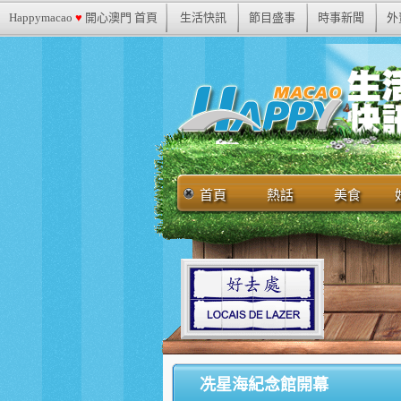
Happymacao
♥
開心澳門 首頁
生活快訊
節目盛事
時事新聞
外
首頁
熱話
美食
冼星海紀念館開幕