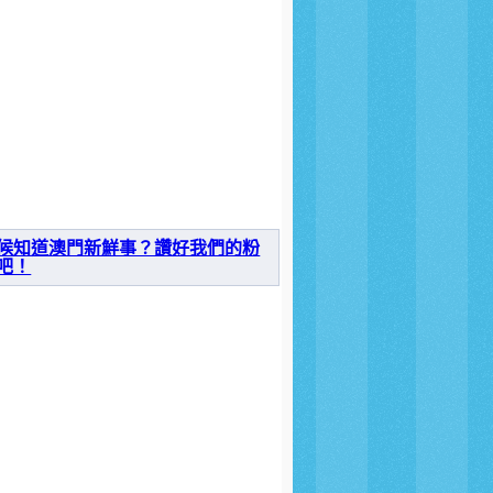
候知道澳門新鮮事？讚好我們的粉
吧！