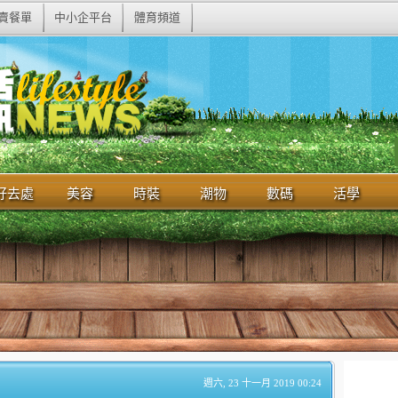
賣餐單
中小企平台
體育頻道
好去處
美容
時裝
潮物
數碼
活學
週六, 23 十一月 2019 00:24