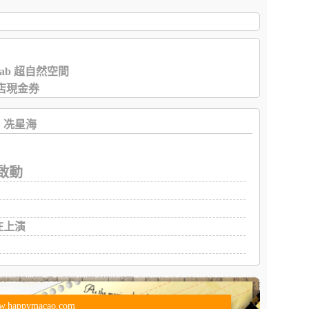
Lab 超自然空間
店現金券
冼星海
啟動
在上演
w.happymacao.com