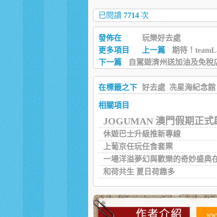
已閱讀
7714
次
發佈在
玩樂好去處
更多項目
上一篇
期待！team
下一篇
自駕遊濟州送加油及免稅
在標籤之下
好去處
冼星海紀念館
相關項目
JOGUMAN 澳門假期正式
休遊巴士升級推新專線
上葡京任玩任食套票
一場洋溢夢幻與歡樂的奇妙盛典
和荷共生 夏日荷趣多
ww