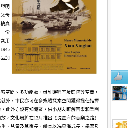
份證明
及父母
手稿真
另一份
演奏用
945
展品加
探索空間、多功能廳、母乳餵哺室及庭院等空間，
成就外，市民亦可在多媒體探索空間獲得擔任指揮
趣，此外亦設有知識區，供小朋友瞭解音樂和樂團
放，文化局將在12月推出《冼星海的音樂之路》
學生、兒童及其家長，繪本以冼星海成長、學習及