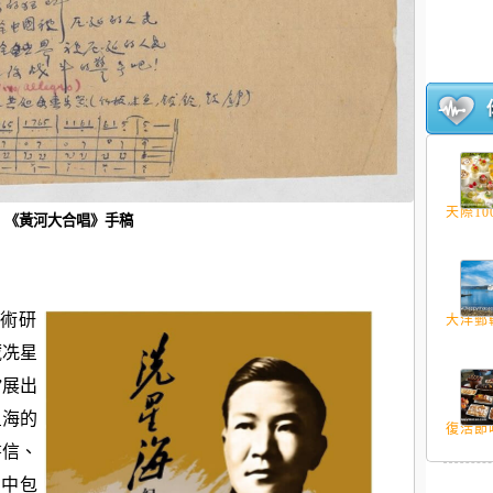
天際100
《黃河大合唱》手稿
藝術研
大洋郵輪
藏冼星
”展出
星海的
復活節吃
書信、
其中包