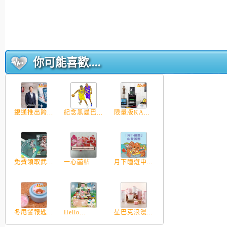
你可能喜歡....
銀通推出跨...
紀念黑曼巴...
限量版KA...
免費領取武...
一心囍帖
月下瞳遊中...
冬甩警報匙...
Hello...
星巴克浪漫...