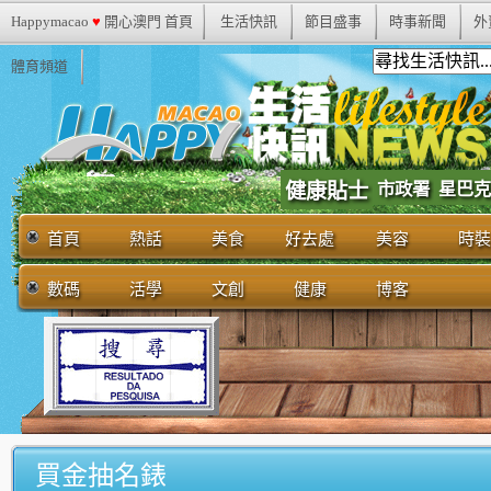
Happymacao
♥
開心澳門 首頁
生活快訊
節目盛事
時事新聞
外
體育頻道
市政署
健康貼士
星巴克
首頁
熱話
美食
好去處
美容
時裝
數碼
活學
文創
健康
博客
買金抽名錶