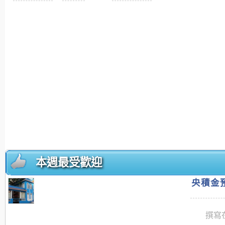
本週最受歡迎
央積金預
撰寫在