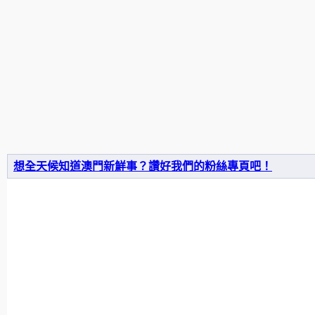
想全天候知道澳門新鮮事？讚好我們的粉絲專頁吧！