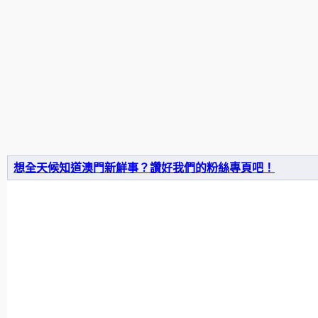
想全天候知道澳門新鮮事？讚好我們的粉絲專頁吧！