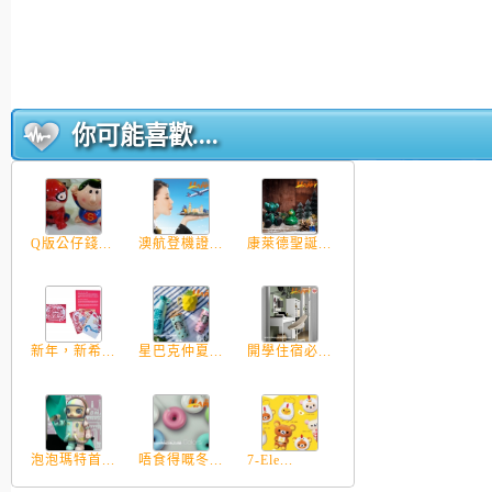
你可能喜歡....
Q版公仔錢...
澳航登機證...
康萊德聖誕...
新年，新希...
星巴克仲夏...
開學住宿必...
泡泡瑪特首...
唔食得嘅冬...
7-Ele...