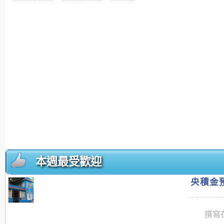
本週最受歡迎
央積金預
撰寫在