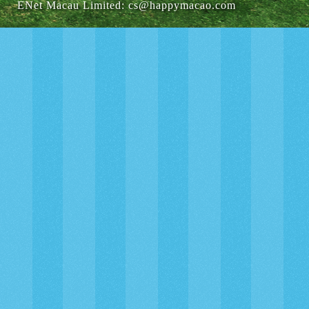
ENet Macau Limited
:
cs@happymacao.com