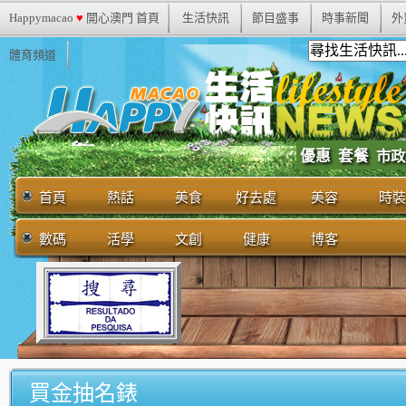
Happymacao
♥
開心澳門 首頁
生活快訊
節目盛事
時事新聞
外
體育頻道
優惠
套餐
市政
首頁
熱話
美食
好去處
美容
時裝
數碼
活學
文創
健康
博客
買金抽名錶