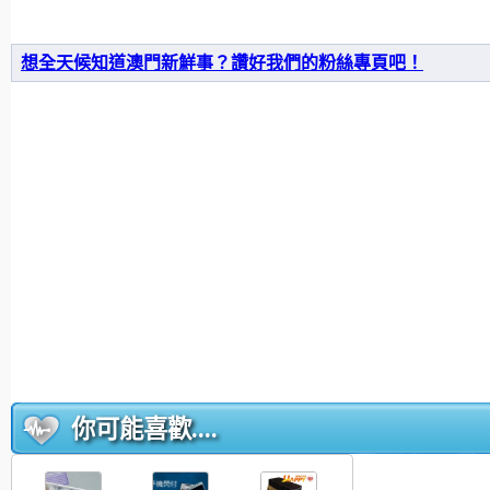
想全天候知道澳門新鮮事？讚好我們的粉絲專頁吧！
你可能喜歡....