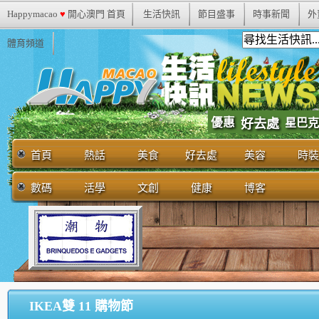
Happymacao
♥
開心澳門 首頁
生活快訊
節目盛事
時事新聞
外
體育頻道
優惠
好去處
星巴克
首頁
熱話
美食
好去處
美容
時裝
數碼
活學
文創
健康
博客
IKEA雙 11 購物節