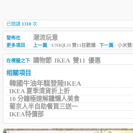
已閱讀
1310
次
潮流玩意
發佈在
更多項目
上一篇
UNIQLO 雙11狂歡購
下一篇
小米雙
購物節
IKEA
雙11
優惠
在標籤之下
相關項目
韓國牛油年糕登陸IKEA
IKEA 夏季清貨折上折
10 分鐘極速解饞懶人美食
葡京人半自助餐買三送一
IKEA特價部