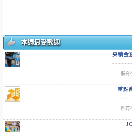
本週最受歡迎
央積金預
撰寫在
重點產
撰寫在
J