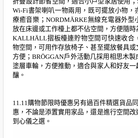
折疊設計節省空間，
適合小戶型家居使用；SY
Wi-Fi書架喇叭一物兩用，既可擺放小物，
療癒音樂；NORDMÄRKE無線充電器外型
放在床邊或工作檯上都不佔空間，方便隨時
KA
LLHÄLL摺板檯連貯物空間可快速收合
物空間，
可用作存放椅子、甚至擺放餐具或
方便；BRÖGGA
N戶外活動几採用相思木製
塗層車輪，方便推動，
適合與家人和好友一
釀。
11.11購物節限時優惠另有過百件精選貨
品同
惠，
不論是添置實用家品，還是進行空間改
到心儀之選。