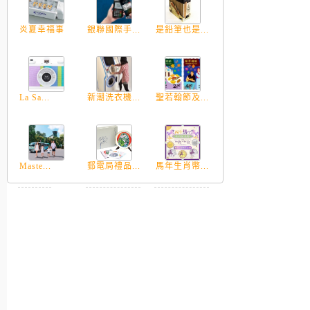
炎夏幸福事
銀聯國際手...
是鉛筆也是...
La Sa...
新潮洗衣機...
聖若翰節及...
Maste...
郵電局禮品...
馬年生肖幣...