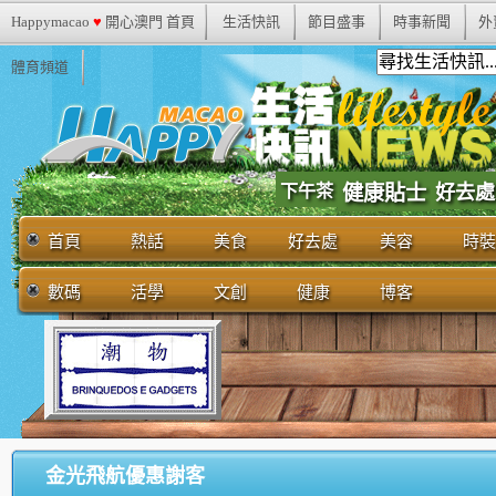
Happymacao
♥
開心澳門 首頁
生活快訊
節目盛事
時事新聞
外
體育頻道
下午茶
健康貼士
好去處
首頁
熱話
美食
好去處
美容
時裝
數碼
活學
文創
健康
博客
金光飛航優惠謝客