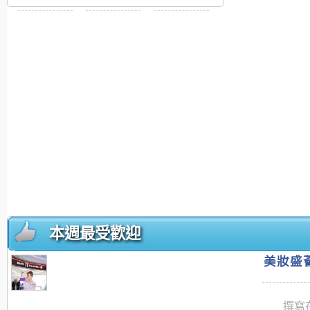
本週最受歡迎
美妝盛薈
撰寫在