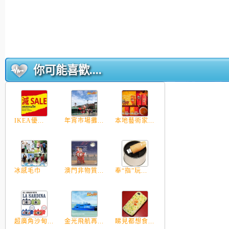
你可能喜歡....
IKEA優...
年宵市場攤...
本地藝術家...
冰感毛巾
澳門非物質...
奉“指”玩...
超廣角沙甸...
金光飛航再...
睇見都想食...