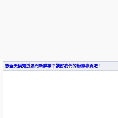
想全天候知道澳門新鮮事？讚好我們的粉絲專頁吧！