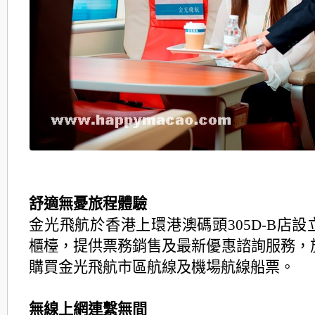
舒適無憂旅程體驗
金光飛航於香港上環港澳碼頭305D-B店
櫃檯，
提供票務銷售及最新優惠諮詢服務，
購買金光飛航市區
航線及機場航線船票。
無線上網連繫無間