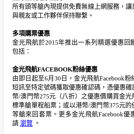
所有頭等艙內現提供免費無線上網服務，讓
與親友或工
作夥伴保持聯繫。
多項購票優惠
金光飛航於2015年推出一系列精選優惠回
包括：
金光飛航FACEBOOK粉絲優惠
由即日起至6月30日，金光飛航Facebook
短訊至特定號碼獲取優惠確認碼，憑優惠確
幣/澳門幣
275元（八折）之優惠價購買金
標準艙單程船票；
或以港幣/澳門幣375元
等艙來回套票。更多金光飛航Facebo
ok
請
瀏覽
。