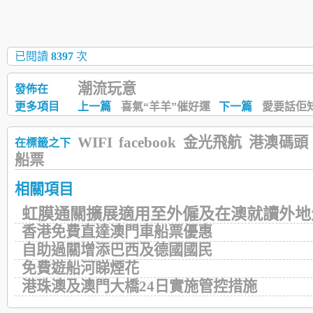
已閱讀
8397
次
潮流玩意
發佈在
更多項目
上一篇
喜氣“羊羊”催好運
下一篇
愛要話佢
WIFI
facebook
金光飛航
港澳碼頭
在標籤之下
船票
相關項目
虹膜通關擴展適用至外僱及在澳就讀外地
香港免費直達澳門車船票優惠
自助過關增添巴西及德國國民
免費遊船河睇煙花
港珠澳及澳門大橋24日實施管控措施