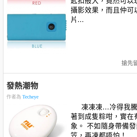
匙扣般大，竟然可以玩
攝影效果，而且仲可以
片...
搶先
發熱潮物
作者為
Techeye
凍凍凍…冷得我
著到成隻粽咁，實在
象。 不如隨身帶備
笠，再凍都唔怕！