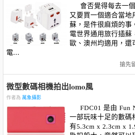
會否覺得每去一
又要買一個適合當地
蘇，是件很麻煩的事。
電世界通用旅行插蘇
歐、澳州均適用，還可
電...
搶先
微型數碼相機拍出lomo風
作者為
萬象攝影
FDC01 是由 Fun 
一部玩味十足的數碼
有5.3cm x 2.3cm x