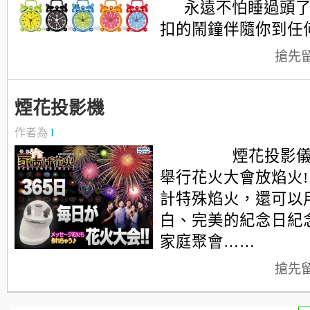
永遠不怕睡過頭
扣的鬧鐘伴隨你到任
搶先
煙花投影機
作者為
I
煙花投影儀，
舉行花火大會放焰火!
計特殊焰火，還可以
白、完美的紀念日紀
家庭聚會……
搶先