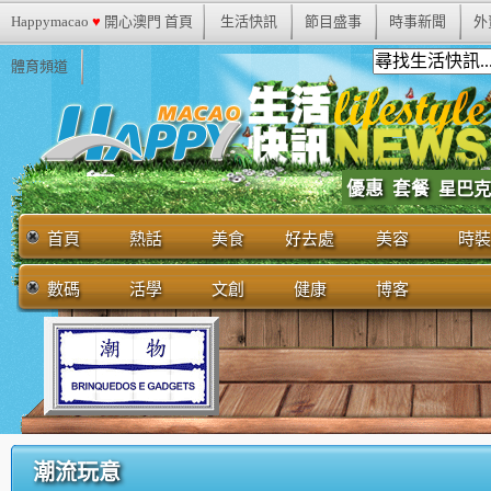
Happymacao
♥
開心澳門 首頁
生活快訊
節目盛事
時事新聞
外
體育頻道
優惠
套餐
星巴克
首頁
熱話
美食
好去處
美容
時裝
數碼
活學
文創
健康
博客
潮流玩意