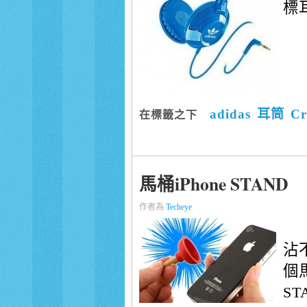
標耳
adidas
耳筒
Cr
在標籤之下
馬桶iPhone STAND
作者為
Techeye
沾
個馬
STA