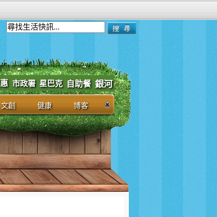
惠
市政署
星巴克
自助餐
銀河
文創
健康
博客