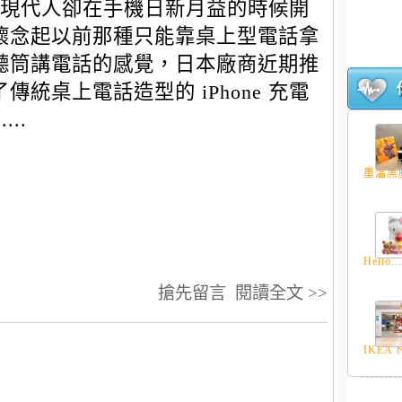
現代人卻在手機日新月益的時候開
懷念起以前那種只能靠桌上型電話拿
聽筒講電話的感覺，日本廠商近期推
了傳統桌上電話造型的 iPhone 充電
....
重溫黑膠
Hello..
搶先留言
閱讀全文 >>
IKEA下