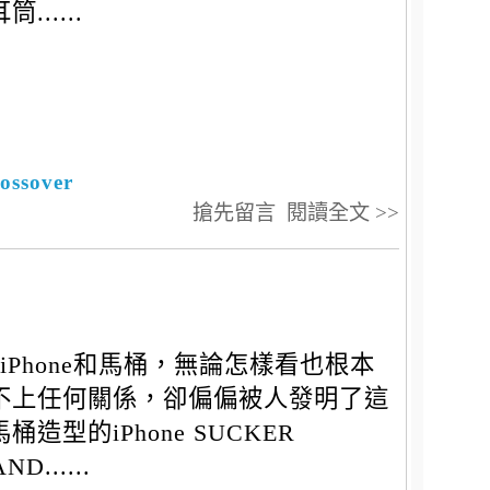
筒......
ossover
搶先留言
閱讀全文 >>
iPhone和馬桶，無論怎樣看也根本
不上任何關係，卻偏偏被人發明了這
桶造型的iPhone SUCKER
ND......