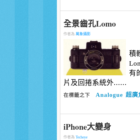
全景齒孔Lomo
作者為
萬象攝影
積
Lo
有
片及回捲系統外......
Analogue
超廣
在標籤之下
iPhone大變身
作者為
Techeye