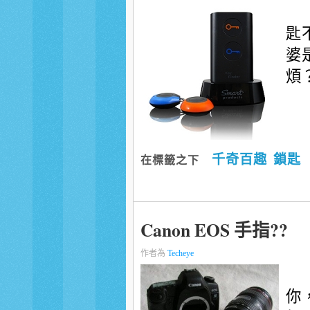
匙
婆
煩
千奇百趣
鎖匙
在標籤之下
Canon EOS 手指??
作者為
Techeye
你