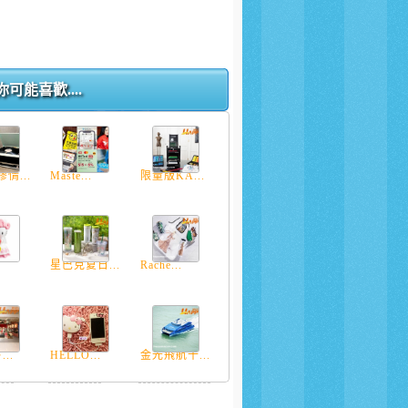
你可能喜歡....
情...
Maste...
限量版KA...
.
星巴克夏日...
Rache...
...
HELLO...
金光飛航十...