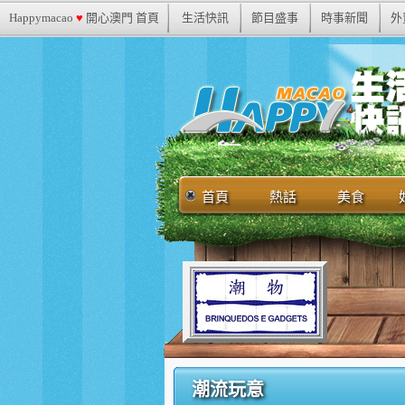
Happymacao
♥
開心澳門 首頁
生活快訊
節目盛事
時事新聞
外
首頁
熱話
美食
潮流玩意