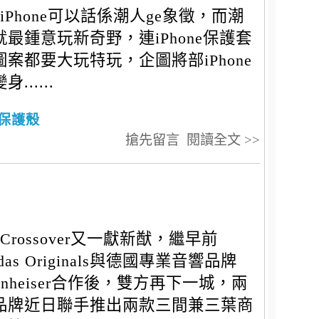
iPhone可以話係潮人ge象徵，而潮
就最鍾意玩新奇野，連iPhone保護套
圖案都要大玩特玩，企圖將部iPhone
身......
保護殼
搶先留言
閱讀全文 >>
Crossover又一獻新猷，繼早前
idas Originals與德國專業音響品牌
nnheiser合作後，雙方再下一城，兩
品牌近日聯手推出兩款三間兼三葉商