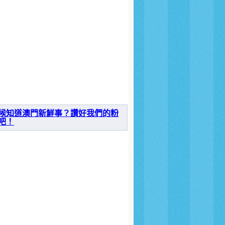
候知道澳門新鮮事？讚好我們的粉
吧！