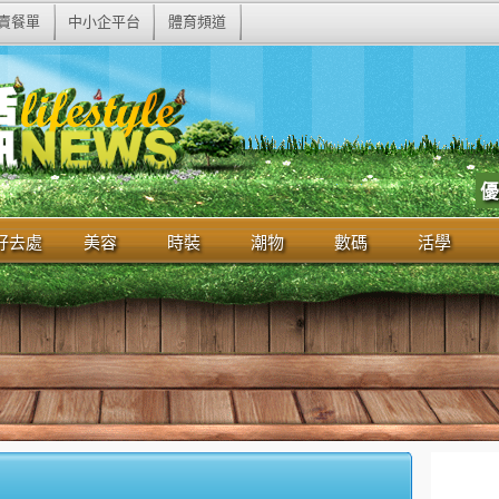
賣餐單
中小企平台
體育頻道
優
好去處
美容
時裝
潮物
數碼
活學