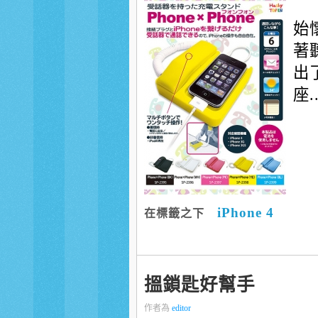
始
著
出
座..
iPhone 4
在標籤之下
搵鎖匙好幫手
作者為
editor