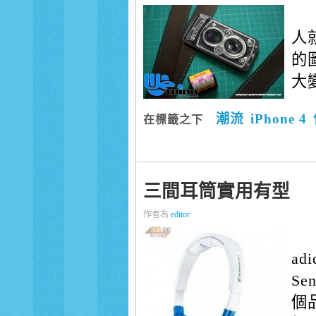
人
的
大變
潮流
iPhone 4
在標籤之下
三間耳筒實用有型
作者為
editor
ad
Se
個