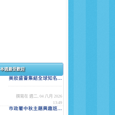
本週最受歡迎
美妝盛薈集結全球知名...
撰寫在 週二, 04 八月 2026
13:49
市政署中秋主題興趣班...