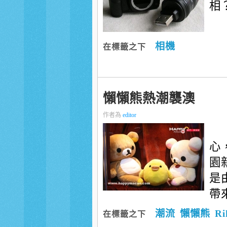
相
相機
在標籤之下
懶懶熊熱潮襲澳
作者為
editor
心
園
是
帶
潮流
懶懶熊
Ri
在標籤之下