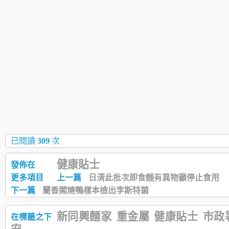
已閱讀
309
次
健康貼士
發佈在
更多項目
上一篇
日清此批次即食麵有異物籲停止食用
下一篇
蘭香閣燒鴨樣本檢出李斯特菌
新同興麵家
重金屬
健康貼士
市政
在標籤之下