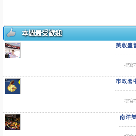
本週最受歡迎
美妝盛薈
撰寫在
市政署中
撰寫在
南洋美