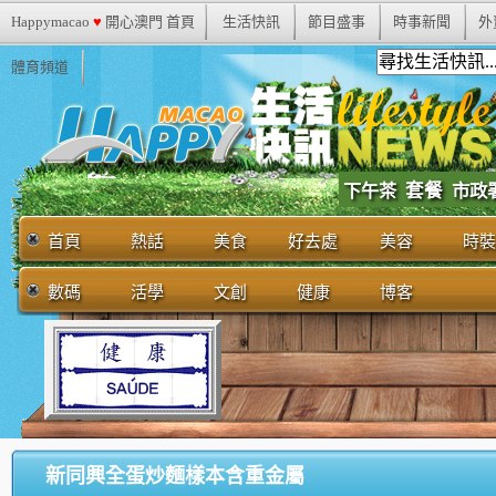
Happymacao
♥
開心澳門 首頁
生活快訊
節目盛事
時事新聞
外
體育頻道
套餐
市政
下午茶
首頁
熱話
美食
好去處
美容
時裝
數碼
活學
文創
健康
博客
新同興全蛋炒麵樣本含重金屬