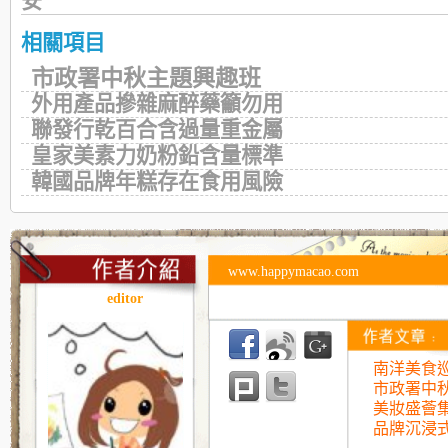
安
相關項目
市政署中秋主題興趣班
外用產品摻雜麻醉藥籲勿用
聯發行乾百合含過量重金屬
皇家美素力奶粉鉛含量標準
韓國品牌年糕存在食用風險
www.happymacao.com
editor
南洋美食巡
市政署中
美妝盛薈
品牌沉浸