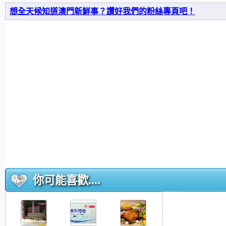
想全天候知道澳門新鮮事？讚好我們的粉絲專頁吧！
你可能喜歡....