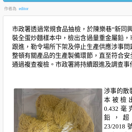
作者為
editor
市政署透過常規食品抽檢，於陳樂巷“新同興
裝全蛋炒麵樣本中，檢出含過量重金屬鉛，
跟進，勒令場所下架及停止生產供應涉事問
整頓有關產品的生產製備環節，直至符合安
通過複查複檢。市政署將持續跟進及調查事
涉事的散
本被檢
0.43
鉛，超
23/20