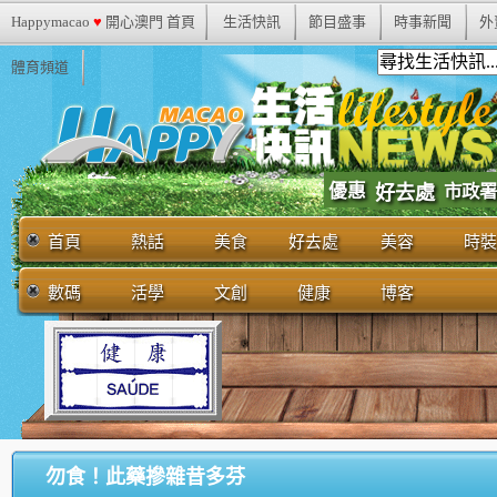
Happymacao
♥
開心澳門 首頁
生活快訊
節目盛事
時事新聞
外
體育頻道
優惠
市政署
好去處
首頁
熱話
美食
好去處
美容
時裝
數碼
活學
文創
健康
博客
勿食！此藥摻雜昔多芬