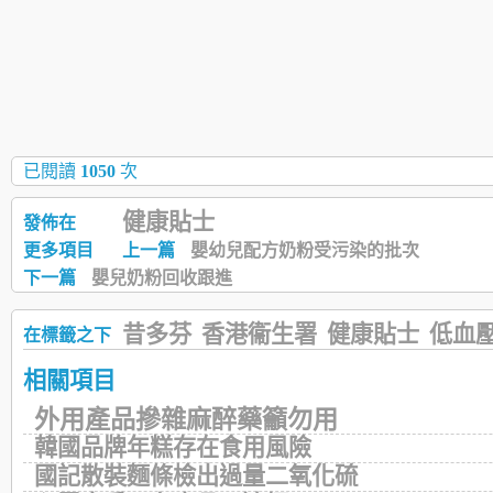
已閱讀
1050
次
健康貼士
發佈在
更多項目
上一篇
嬰幼兒配方奶粉受污染的批次
下一篇
嬰兒奶粉回收跟進
昔多芬
香港衞生署
健康貼士
低血
在標籤之下
相關項目
外用產品摻雜麻醉藥籲勿用
韓國品牌年糕存在食用風險
國記散裝麵條檢出過量二氧化硫