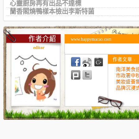
心靈廚房再有出品不達標
蘭香閣燒鴨樣本檢出李斯特菌
www.happymacao.com
editor
南洋美食巡
市政署中
美妝盛薈
品牌沉浸