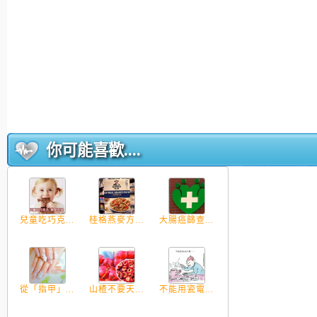
你可能喜歡....
兒童吃巧克...
桂格燕麥方...
大腸癌篩查...
從「指甲」...
山楂不要天...
不能用瓷電...