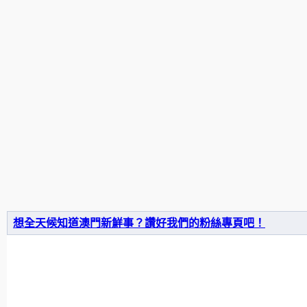
想全天候知道澳門新鮮事？讚好我們的粉絲專頁吧！